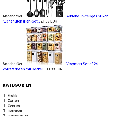
Angebot
Neu
Wildone 15-teiliges Silikon
Küchenutensilien-Set...
21,37 EUR
Angebot
Neu
Vtopmart Set of 24
Vorratsdosen mit Deckel...
33,99 EUR
KATEGORIEN
Erotik
Garten
Genuss
Haushalt