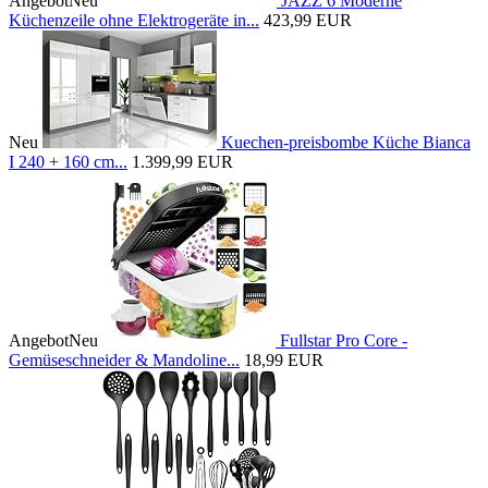
Angebot
Neu
JAZZ 6 Moderne
Küchenzeile ohne Elektrogeräte in...
423,99 EUR
Neu
Kuechen-preisbombe Küche Bianca
I 240 + 160 cm...
1.399,99 EUR
Angebot
Neu
Fullstar Pro Core -
Gemüseschneider & Mandoline...
18,99 EUR