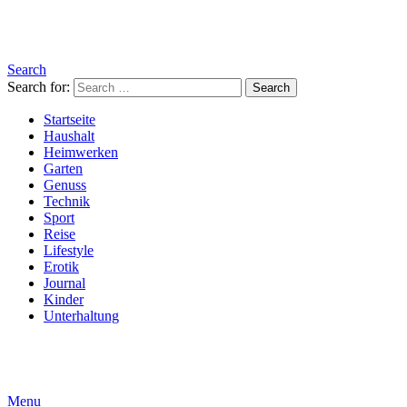
Search
Search for:
Search
Startseite
Haushalt
Heimwerken
Garten
Genuss
Technik
Sport
Reise
Lifestyle
Erotik
Journal
Kinder
Unterhaltung
Menu