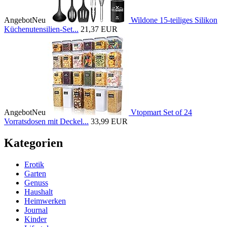
Angebot
Neu
Wildone 15-teiliges Silikon
Küchenutensilien-Set...
21,37 EUR
Angebot
Neu
Vtopmart Set of 24
Vorratsdosen mit Deckel...
33,99 EUR
Kategorien
Erotik
Garten
Genuss
Haushalt
Heimwerken
Journal
Kinder