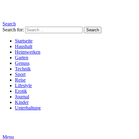
Search
Search for:
Search
Startseite
Haushalt
Heimwerken
Garten
Genuss
Technik
Sport
Reise
Lifestyle
Erotik
Journal
Kinder
Unterhaltung
Menu