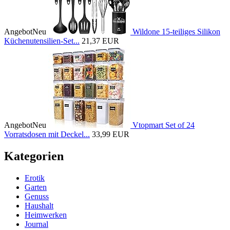
Angebot
Neu
Wildone 15-teiliges Silikon
Küchenutensilien-Set...
21,37 EUR
Angebot
Neu
Vtopmart Set of 24
Vorratsdosen mit Deckel...
33,99 EUR
Kategorien
Erotik
Garten
Genuss
Haushalt
Heimwerken
Journal