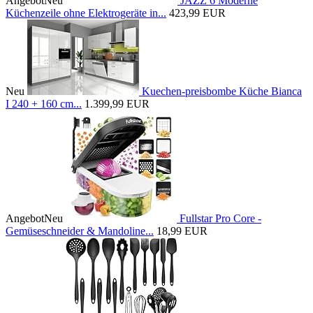
Angebot
Neu
JAZZ 6 Moderne
Küchenzeile ohne Elektrogeräte in...
423,99 EUR
Neu
Kuechen-preisbombe Küche Bianca
I 240 + 160 cm...
1.399,99 EUR
Angebot
Neu
Fullstar Pro Core -
Gemüseschneider & Mandoline...
18,99 EUR