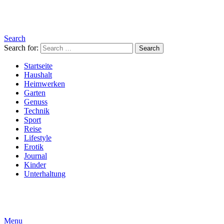
Search
Search for:
Search
Startseite
Haushalt
Heimwerken
Garten
Genuss
Technik
Sport
Reise
Lifestyle
Erotik
Journal
Kinder
Unterhaltung
Menu