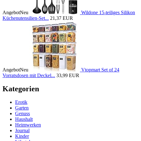
Angebot
Neu
Wildone 15-teiliges Silikon
Küchenutensilien-Set...
21,37 EUR
Angebot
Neu
Vtopmart Set of 24
Vorratsdosen mit Deckel...
33,99 EUR
Kategorien
Erotik
Garten
Genuss
Haushalt
Heimwerken
Journal
Kinder