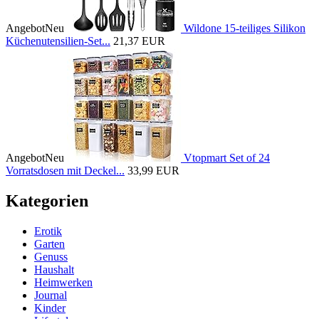
Angebot
Neu
Wildone 15-teiliges Silikon
Küchenutensilien-Set...
21,37 EUR
Angebot
Neu
Vtopmart Set of 24
Vorratsdosen mit Deckel...
33,99 EUR
Kategorien
Erotik
Garten
Genuss
Haushalt
Heimwerken
Journal
Kinder