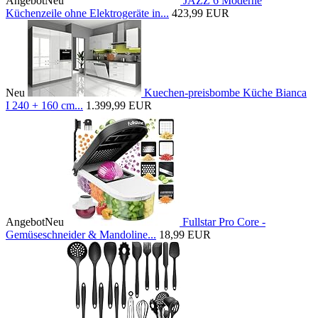
Angebot
Neu
JAZZ 6 Moderne
Küchenzeile ohne Elektrogeräte in...
423,99 EUR
Neu
Kuechen-preisbombe Küche Bianca
I 240 + 160 cm...
1.399,99 EUR
Angebot
Neu
Fullstar Pro Core -
Gemüseschneider & Mandoline...
18,99 EUR