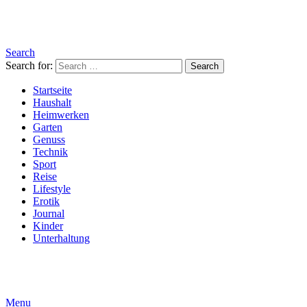
Search
Search for:
Search
Startseite
Haushalt
Heimwerken
Garten
Genuss
Technik
Sport
Reise
Lifestyle
Erotik
Journal
Kinder
Unterhaltung
Menu