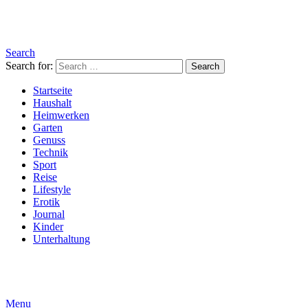
Search
Search for:
Search
Startseite
Haushalt
Heimwerken
Garten
Genuss
Technik
Sport
Reise
Lifestyle
Erotik
Journal
Kinder
Unterhaltung
Menu