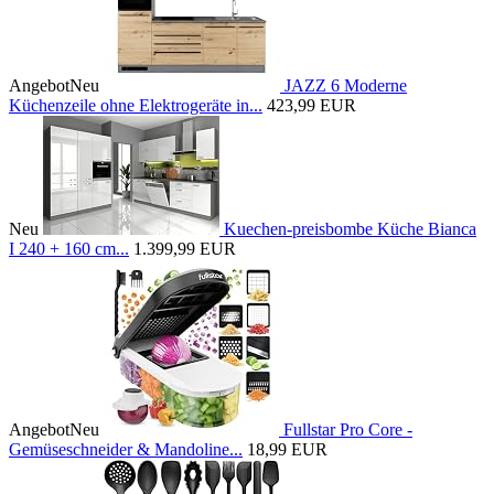
Angebot
Neu
JAZZ 6 Moderne
Küchenzeile ohne Elektrogeräte in...
423,99 EUR
Neu
Kuechen-preisbombe Küche Bianca
I 240 + 160 cm...
1.399,99 EUR
Angebot
Neu
Fullstar Pro Core -
Gemüseschneider & Mandoline...
18,99 EUR