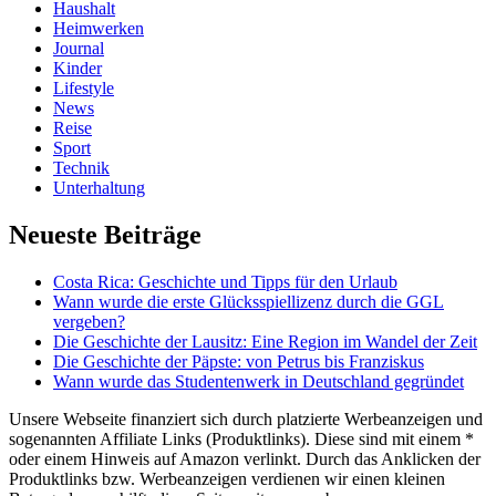
Haushalt
Heimwerken
Journal
Kinder
Lifestyle
News
Reise
Sport
Technik
Unterhaltung
Neueste Beiträge
Costa Rica: Geschichte und Tipps für den Urlaub
Wann wurde die erste Glücksspiellizenz durch die GGL
vergeben?
Die Geschichte der Lausitz: Eine Region im Wandel der Zeit
Die Geschichte der Päpste: von Petrus bis Franziskus
Wann wurde das Studentenwerk in Deutschland gegründet
Unsere Webseite finanziert sich durch platzierte Werbeanzeigen und
sogenannten Affiliate Links (Produktlinks). Diese sind mit einem *
oder einem Hinweis auf Amazon verlinkt. Durch das Anklicken der
Produktlinks bzw. Werbeanzeigen verdienen wir einen kleinen