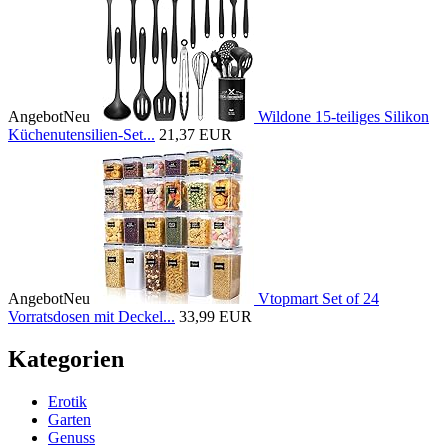
Angebot
Neu
Wildone 15-teiliges Silikon
Küchenutensilien-Set...
21,37 EUR
Angebot
Neu
Vtopmart Set of 24
Vorratsdosen mit Deckel...
33,99 EUR
Kategorien
Erotik
Garten
Genuss