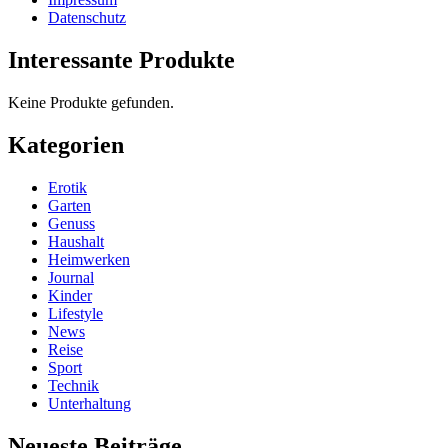
Datenschutz
Interessante Produkte
Keine Produkte gefunden.
Kategorien
Erotik
Garten
Genuss
Haushalt
Heimwerken
Journal
Kinder
Lifestyle
News
Reise
Sport
Technik
Unterhaltung
Neueste Beiträge