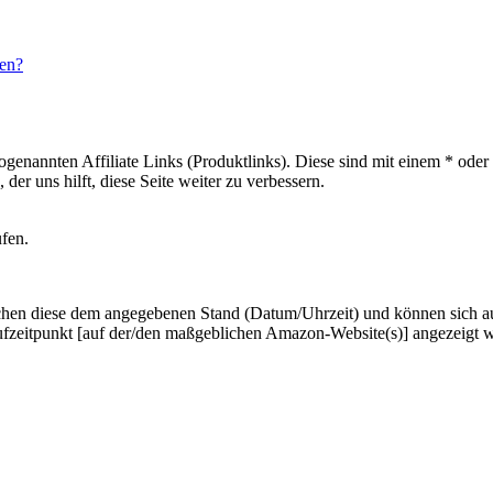
ben?
sogenannten Affiliate Links (Produktlinks). Diese sind mit einem * od
er uns hilft, diese Seite weiter zu verbessern.
ufen.
hen diese dem angegebenen Stand (Datum/Uhrzeit) und können sich auf 
ufzeitpunkt [auf der/den maßgeblichen Amazon-Website(s)] angezeigt 