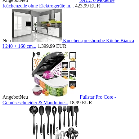
Angebot
Neu
JAZZ 6 Moderne
Küchenzeile ohne Elektrogeräte in...
423,99 EUR
Neu
Kuechen-preisbombe Küche Bianca
I 240 + 160 cm...
1.399,99 EUR
Angebot
Neu
Fullstar Pro Core -
Gemüseschneider & Mandoline...
18,99 EUR