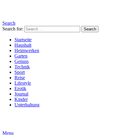
Search
Search for:
Search
Startseite
Haushalt
Heimwerken
Garten
Genuss
Technik
Sport
Reise
Lifestyle
Erotik
Journal
Kinder
Unterhaltung
Menu