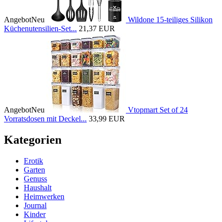
Angebot
Neu
Wildone 15-teiliges Silikon
Küchenutensilien-Set...
21,37 EUR
Angebot
Neu
Vtopmart Set of 24
Vorratsdosen mit Deckel...
33,99 EUR
Kategorien
Erotik
Garten
Genuss
Haushalt
Heimwerken
Journal
Kinder