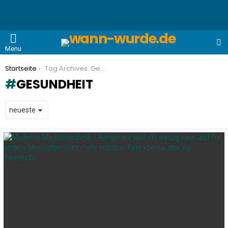
S
Menu
You are here:
Startseite
Tag Archives: Gesundheit
GESUNDHEIT
LATEST
STORIES