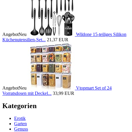
Angebot
Neu
Wildone 15-teiliges Silikon
Küchenutensilien-Set...
21,37 EUR
Angebot
Neu
Vtopmart Set of 24
Vorratsdosen mit Deckel...
33,99 EUR
Kategorien
Erotik
Garten
Genuss