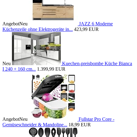
Angebot
Neu
JAZZ 6 Moderne
Küchenzeile ohne Elektrogeräte in...
423,99 EUR
Neu
Kuechen-preisbombe Küche Bianca
I 240 + 160 cm...
1.399,99 EUR
Angebot
Neu
Fullstar Pro Core -
Gemüseschneider & Mandoline...
18,99 EUR