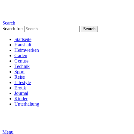
Search
Search for:
Search
Startseite
Haushalt
Heimwerken
Garten
Genuss
Technik
Sport
Reise
Lifestyle
Erotik
Journal
Kinder
Unterhaltung
Menu