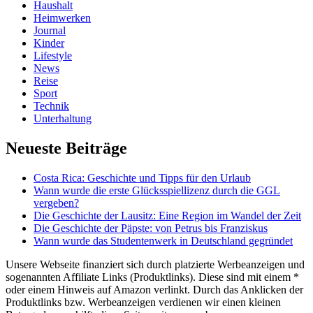
Haushalt
Heimwerken
Journal
Kinder
Lifestyle
News
Reise
Sport
Technik
Unterhaltung
Neueste Beiträge
Costa Rica: Geschichte und Tipps für den Urlaub
Wann wurde die erste Glücksspiellizenz durch die GGL
vergeben?
Die Geschichte der Lausitz: Eine Region im Wandel der Zeit
Die Geschichte der Päpste: von Petrus bis Franziskus
Wann wurde das Studentenwerk in Deutschland gegründet
Unsere Webseite finanziert sich durch platzierte Werbeanzeigen und
sogenannten Affiliate Links (Produktlinks). Diese sind mit einem *
oder einem Hinweis auf Amazon verlinkt. Durch das Anklicken der
Produktlinks bzw. Werbeanzeigen verdienen wir einen kleinen