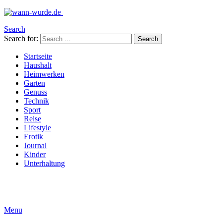
Search
Search for:
Search
Startseite
Haushalt
Heimwerken
Garten
Genuss
Technik
Sport
Reise
Lifestyle
Erotik
Journal
Kinder
Unterhaltung
Menu