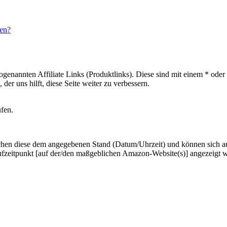
ben?
sogenannten Affiliate Links (Produktlinks). Diese sind mit einem * od
er uns hilft, diese Seite weiter zu verbessern.
ufen.
hen diese dem angegebenen Stand (Datum/Uhrzeit) und können sich auf 
ufzeitpunkt [auf der/den maßgeblichen Amazon-Website(s)] angezeigt 