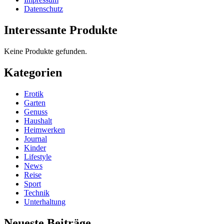
Datenschutz
Interessante Produkte
Keine Produkte gefunden.
Kategorien
Erotik
Garten
Genuss
Haushalt
Heimwerken
Journal
Kinder
Lifestyle
News
Reise
Sport
Technik
Unterhaltung
Neueste Beiträge