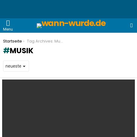
S
Menu
You are here:
Startseite
Tag Archives: Musik
MUSIK
LATEST
STORIES