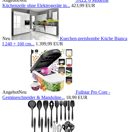
Angebot
Neu
JAZZ 6 Moderne
Küchenzeile ohne Elektrogeräte in...
423,99 EUR
Neu
Kuechen-preisbombe Küche Bianca
I 240 + 160 cm...
1.399,99 EUR
Angebot
Neu
Fullstar Pro Core -
Gemüseschneider & Mandoline...
18,99 EUR