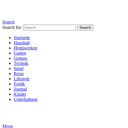
Search
Search for:
Search
Startseite
Haushalt
Heimwerken
Garten
Genuss
Technik
Sport
Reise
Lifestyle
Erotik
Journal
Kinder
Unterhaltung
Menu