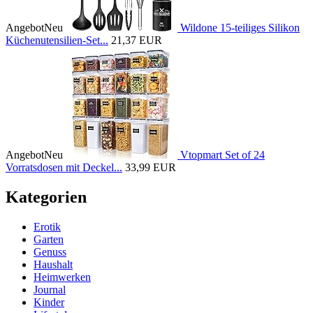
Angebot
Neu
Wildone 15-teiliges Silikon
Küchenutensilien-Set...
21,37 EUR
Angebot
Neu
Vtopmart Set of 24
Vorratsdosen mit Deckel...
33,99 EUR
Kategorien
Erotik
Garten
Genuss
Haushalt
Heimwerken
Journal
Kinder