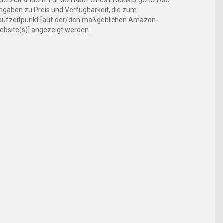
ederzeit ändern. Für den Kauf eines Produkts gelten die
ngaben zu Preis und Verfügbarkeit, die zum
aufzeitpunkt [auf der/den maßgeblichen Amazon-
ebsite(s)] angezeigt werden.