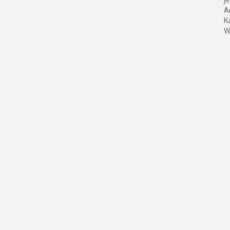
j
A
K
W
L