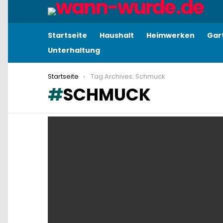
Startseite
Haushalt
Heimwerken
Gar
Unterhaltung
You are here:
Startseite
Tag Archives: Schmuck
SCHMUCK
LATEST
STORIES