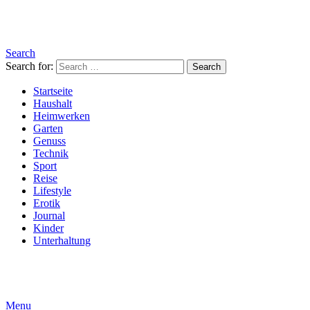
Search
Search for:
Search
Startseite
Haushalt
Heimwerken
Garten
Genuss
Technik
Sport
Reise
Lifestyle
Erotik
Journal
Kinder
Unterhaltung
Menu