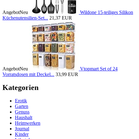
Angebot
Neu
Wildone 15-teiliges Silikon
Küchenutensilien-Set...
21,37 EUR
Angebot
Neu
Vtopmart Set of 24
Vorratsdosen mit Deckel...
33,99 EUR
Kategorien
Erotik
Garten
Genuss
Haushalt
Heimwerken
Journal
Kinder