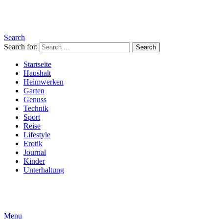
Search
Search for:
Search
Startseite
Haushalt
Heimwerken
Garten
Genuss
Technik
Sport
Reise
Lifestyle
Erotik
Journal
Kinder
Unterhaltung
Menu