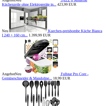
Angebot
Neu
JAZZ 6 Moderne
Küchenzeile ohne Elektrogeräte in...
423,99 EUR
Neu
Kuechen-preisbombe Küche Bianca
I 240 + 160 cm...
1.399,99 EUR
Angebot
Neu
Fullstar Pro Core -
Gemüseschneider & Mandoline...
18,99 EUR