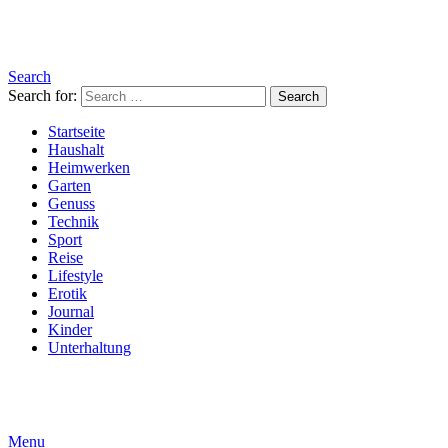
Search
Search for:
Search
Startseite
Haushalt
Heimwerken
Garten
Genuss
Technik
Sport
Reise
Lifestyle
Erotik
Journal
Kinder
Unterhaltung
Menu