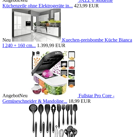
Angebot
Neu
JAZZ 6 Moderne
Küchenzeile ohne Elektrogeräte in...
423,99 EUR
Neu
Kuechen-preisbombe Küche Bianca
I 240 + 160 cm...
1.399,99 EUR
Angebot
Neu
Fullstar Pro Core -
Gemüseschneider & Mandoline...
18,99 EUR