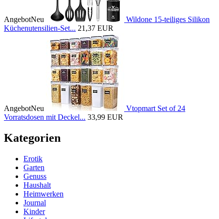
Angebot
Neu
Wildone 15-teiliges Silikon
Küchenutensilien-Set...
21,37 EUR
Angebot
Neu
Vtopmart Set of 24
Vorratsdosen mit Deckel...
33,99 EUR
Kategorien
Erotik
Garten
Genuss
Haushalt
Heimwerken
Journal
Kinder