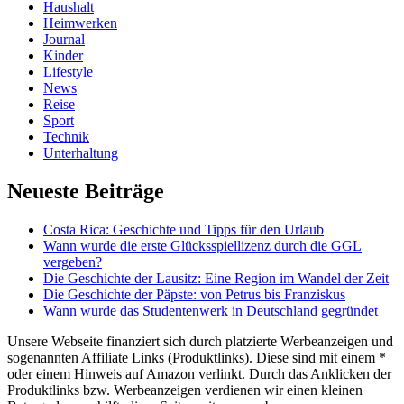
Haushalt
Heimwerken
Journal
Kinder
Lifestyle
News
Reise
Sport
Technik
Unterhaltung
Neueste Beiträge
Costa Rica: Geschichte und Tipps für den Urlaub
Wann wurde die erste Glücksspiellizenz durch die GGL
vergeben?
Die Geschichte der Lausitz: Eine Region im Wandel der Zeit
Die Geschichte der Päpste: von Petrus bis Franziskus
Wann wurde das Studentenwerk in Deutschland gegründet
Unsere Webseite finanziert sich durch platzierte Werbeanzeigen und
sogenannten Affiliate Links (Produktlinks). Diese sind mit einem *
oder einem Hinweis auf Amazon verlinkt. Durch das Anklicken der
Produktlinks bzw. Werbeanzeigen verdienen wir einen kleinen