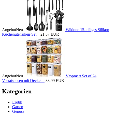
Angebot
Neu
Wildone 15-teiliges Silikon
Küchenutensilien-Set...
21,37 EUR
Angebot
Neu
Vtopmart Set of 24
Vorratsdosen mit Deckel...
33,99 EUR
Kategorien
Erotik
Garten
Genuss