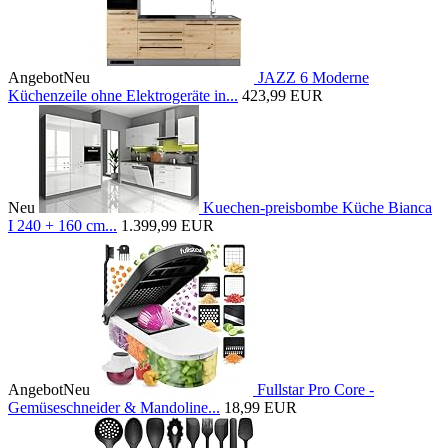
Angebot
Neu
JAZZ 6 Moderne
Küchenzeile ohne Elektrogeräte in...
423,99 EUR
Neu
Kuechen-preisbombe Küche Bianca
I 240 + 160 cm...
1.399,99 EUR
Angebot
Neu
Fullstar Pro Core -
Gemüseschneider & Mandoline...
18,99 EUR