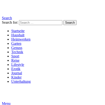
Search
Search for:
Search
Startseite
Haushalt
Heimwerken
Garten
Genuss
Technik
Sport
Reise
Lifestyle
Erotik
Journal
Kinder
Unterhaltung
Menu