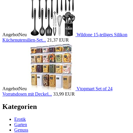
Angebot
Neu
Wildone 15-teiliges Silikon
Küchenutensilien-Set...
21,37 EUR
Angebot
Neu
Vtopmart Set of 24
Vorratsdosen mit Deckel...
33,99 EUR
Kategorien
Erotik
Garten
Genuss