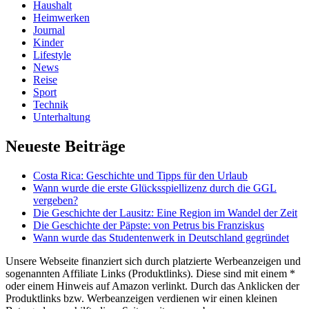
Haushalt
Heimwerken
Journal
Kinder
Lifestyle
News
Reise
Sport
Technik
Unterhaltung
Neueste Beiträge
Costa Rica: Geschichte und Tipps für den Urlaub
Wann wurde die erste Glücksspiellizenz durch die GGL
vergeben?
Die Geschichte der Lausitz: Eine Region im Wandel der Zeit
Die Geschichte der Päpste: von Petrus bis Franziskus
Wann wurde das Studentenwerk in Deutschland gegründet
Unsere Webseite finanziert sich durch platzierte Werbeanzeigen und
sogenannten Affiliate Links (Produktlinks). Diese sind mit einem *
oder einem Hinweis auf Amazon verlinkt. Durch das Anklicken der
Produktlinks bzw. Werbeanzeigen verdienen wir einen kleinen