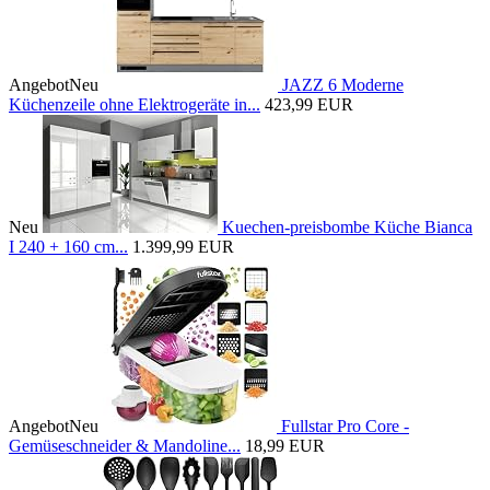
Angebot
Neu
JAZZ 6 Moderne
Küchenzeile ohne Elektrogeräte in...
423,99 EUR
Neu
Kuechen-preisbombe Küche Bianca
I 240 + 160 cm...
1.399,99 EUR
Angebot
Neu
Fullstar Pro Core -
Gemüseschneider & Mandoline...
18,99 EUR