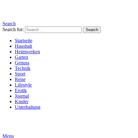
Search
Search for:
Search
Startseite
Haushalt
Heimwerken
Garten
Genuss
Technik
Sport
Reise
Lifestyle
Erotik
Journal
Kinder
Unterhaltung
Menu