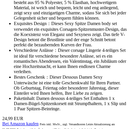
besteht aus 95 % Polyester, 5 % Elasthan, hochwertigem
Material, ist weich und bequem, leicht und eng anliegend,
zeigt sexy und einzigartigen Charme, sodass Sie sich bei jeder
Gelegenheit sicher und bequem fühlen können.
Exquisites Design：Dieses Sexy Spitze Damen body set
verwendet ein exquisites Corsagen-Spitzenmuster-Design, das
die Koexistenz von Eleganz und Sexyness zeigt. Das tiefe V-
Design betont die Brustlinie und der enge Schnitt betont
perfekt die bezaubernden Kurven der Frau.
Verschiedene Anlässe：Dieser corsage Lingerie 4-teiliges Set
ist ideal für verschiedene besondere Anlässe, sei es ein
romantisches Abendessen, ein Valentinstag, ein Jubiläum oder
eine Hochzeitsnacht, er kann Ihnen endlosen Charme
verleihen.
Bestes Geschenk：Dieser Dessous Damen Sexy
Unterwäsche ist eine tolle Geschenkwahl für Ihren Partner.
Ob Geburtstag, Feiertag oder besonderer Jahrestag, dieser
Einteiler wird Ihnen helfen, Ihre Liebe zu zeigen.
Paketinhalt: Damen dessous 4-teiliges Set Enthalten 1 x
Damen-Bügel-Spitzenkorsett mit Strumpfhaltern, 1 x Slip und
1 Paar Spitzen-Beinringe.
24,99 EUR
Bei Amazon kaufen
Preis inkl. MwSt., zzgl. Versandkosten Letzte Aktualisierung am