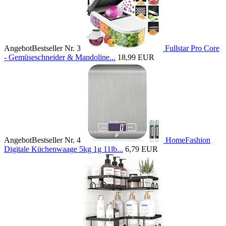
Angebot
Bestseller Nr. 3
Fullstar Pro Core
- Gemüseschneider & Mandoline...
18,99 EUR
Angebot
Bestseller Nr. 4
HomeFashion
Digitale Küchenwaage 5kg 1g 11lb...
6,79 EUR