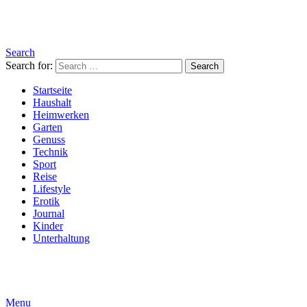
Search
Search for:
Search
Startseite
Haushalt
Heimwerken
Garten
Genuss
Technik
Sport
Reise
Lifestyle
Erotik
Journal
Kinder
Unterhaltung
Menu