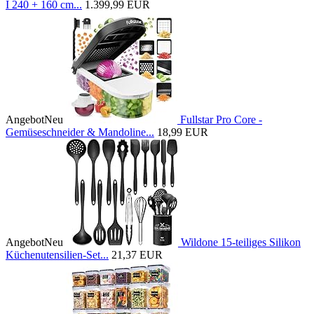
I 240 + 160 cm...
1.399,99 EUR
Angebot
Neu
Fullstar Pro Core -
Gemüseschneider & Mandoline...
18,99 EUR
Angebot
Neu
Wildone 15-teiliges Silikon
Küchenutensilien-Set...
21,37 EUR