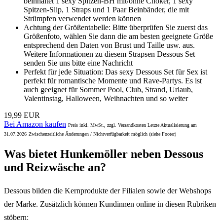
beinhaltet 1 sexy Spitzen-BH mit/ohne Choker, 1 sexy
Spitzen-Slip, 1 Straps und 1 Paar Beinbänder, die mit
Strümpfen verwendet werden können
Achtung der Größentabelle: Bitte überprüfen Sie zuerst das
Größenfoto, wählen Sie dann die am besten geeignete Größe
entsprechend den Daten von Brust und Taille usw. aus.
Weitere Informationen zu diesem Strapsen Dessous Set
senden Sie uns bitte eine Nachricht
Perfekt für jede Situation: Das sexy Dessous Set für Sex ist
perfekt für romantische Momente und Rave-Partys. Es ist
auch geeignet für Sommer Pool, Club, Strand, Urlaub,
Valentinstag, Halloween, Weihnachten und so weiter
19,99 EUR
Bei Amazon kaufen
Preis inkl. MwSt., zzgl. Versandkosten Letzte Aktualisierung am
31.07.2026
Zwischenzeitliche Änderungen / Nichtverfügbarkeit möglich (siehe Footer)
Was bietet Hunkemöller neben Dessous
und Reizwäsche an?
Dessous bilden die Kernprodukte der Filialen sowie der Webshops
der Marke. Zusätzlich können Kundinnen online in diesen Rubriken
stöbern: