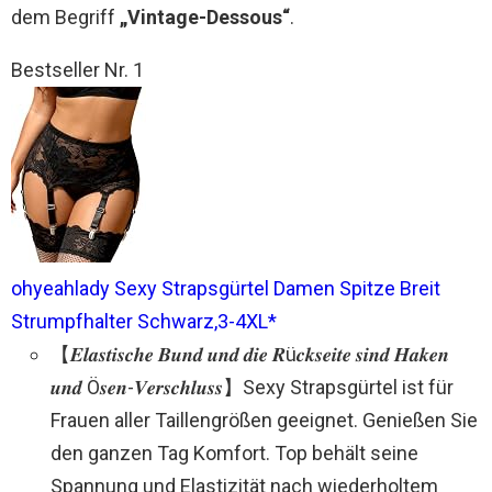
dem Begriff
„Vintage-Dessous“
.
Bestseller Nr. 1
ohyeahlady Sexy Strapsgürtel Damen Spitze Breit
Strumpfhalter Schwarz,3-4XL*
【𝑬𝒍𝒂𝒔𝒕𝒊𝒔𝒄𝒉𝒆 𝑩𝒖𝒏𝒅 𝒖𝒏𝒅 𝒅𝒊𝒆 𝑹ü𝒄𝒌𝒔𝒆𝒊𝒕𝒆 𝒔𝒊𝒏𝒅 𝑯𝒂𝒌𝒆𝒏
𝒖𝒏𝒅 Ö𝒔𝒆𝒏-𝑽𝒆𝒓𝒔𝒄𝒉𝒍𝒖𝒔𝒔】Sexy Strapsgürtel ist für
Frauen aller Taillengrößen geeignet. Genießen Sie
den ganzen Tag Komfort. Top behält seine
Spannung und Elastizität nach wiederholtem