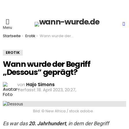
S
Menu
You are here:
Startseite
Erotik
Wann wurde der Begriff „Dessous“ geprägt?
EROTIK
Wann wurde der Begriff
„Dessous“ geprägt?
von
Hajo Simons
18. April 2023, 20:27
Bild: © New Africa / stock adobe
Es war das
20. Jahrhundert
, in dem der Begriff