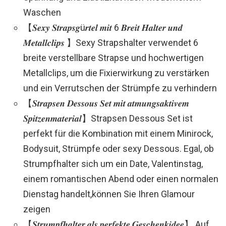
Waschen
【𝑺𝒆𝒙𝒚 𝑺𝒕𝒓𝒂𝒑𝒔𝒈ü𝒓𝒕𝒆𝒍 𝒎𝒊𝒕 6 𝑩𝒓𝒆𝒊𝒕 𝑯𝒂𝒍𝒕𝒆𝒓 𝒖𝒏𝒅
𝑴𝒆𝒕𝒂𝒍𝒍𝒄𝒍𝒊𝒑𝒔 】Sexy Strapshalter verwendet 6
breite verstellbare Strapse und hochwertigen
Metallclips, um die Fixierwirkung zu verstärken
und ein Verrutschen der Strümpfe zu verhindern
【𝑺𝒕𝒓𝒂𝒑𝒔𝒆𝒏 𝑫𝒆𝒔𝒔𝒐𝒖𝒔 𝑺𝒆𝒕 𝒎𝒊𝒕 𝒂𝒕𝒎𝒖𝒏𝒈𝒔𝒂𝒌𝒕𝒊𝒗𝒆𝒎
𝑺𝒑𝒊𝒕𝒛𝒆𝒏𝒎𝒂𝒕𝒆𝒓𝒊𝒂𝒍】Strapsen Dessous Set ist
perfekt für die Kombination mit einem Minirock,
Bodysuit, Strümpfe oder sexy Dessous. Egal, ob
Strumpfhalter sich um ein Date, Valentinstag,
einem romantischen Abend oder einen normalen
Dienstag handelt,können Sie Ihren Glamour
zeigen
【𝑺𝒕𝒓𝒖𝒎𝒑𝒇𝒉𝒂𝒍𝒕𝒆𝒓 𝒂𝒍𝒔 𝒑𝒆𝒓𝒇𝒆𝒌𝒕𝒆 𝑮𝒆𝒔𝒄𝒉𝒆𝒏𝒌𝒊𝒅𝒆𝒆】 Auf