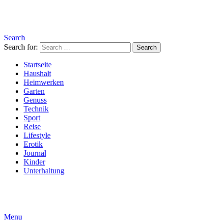
Search
Search for:
Search
Startseite
Haushalt
Heimwerken
Garten
Genuss
Technik
Sport
Reise
Lifestyle
Erotik
Journal
Kinder
Unterhaltung
Menu