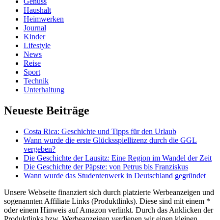
Genuss
Haushalt
Heimwerken
Journal
Kinder
Lifestyle
News
Reise
Sport
Technik
Unterhaltung
Neueste Beiträge
Costa Rica: Geschichte und Tipps für den Urlaub
Wann wurde die erste Glücksspiellizenz durch die GGL
vergeben?
Die Geschichte der Lausitz: Eine Region im Wandel der Zeit
Die Geschichte der Päpste: von Petrus bis Franziskus
Wann wurde das Studentenwerk in Deutschland gegründet
Unsere Webseite finanziert sich durch platzierte Werbeanzeigen und
sogenannten Affiliate Links (Produktlinks). Diese sind mit einem *
oder einem Hinweis auf Amazon verlinkt. Durch das Anklicken der
Produktlinks bzw. Werbeanzeigen verdienen wir einen kleinen