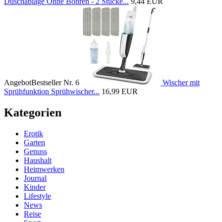
Duschablage Ohne Bohren - 2 Stücke...
9,44 EUR
Angebot
Bestseller Nr. 6
Wischer mit
Sprühfunktion Sprühwischer...
16,99 EUR
Kategorien
Erotik
Garten
Genuss
Haushalt
Heimwerken
Journal
Kinder
Lifestyle
News
Reise