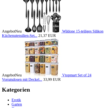
Angebot
Neu
Wildone 15-teiliges Silikon
Küchenutensilien-Set...
21,37 EUR
Angebot
Neu
Vtopmart Set of 24
Vorratsdosen mit Deckel...
33,99 EUR
Kategorien
Erotik
Garten