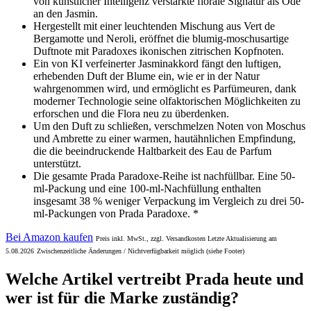
von künstlicher Intelligenz verstärkte florale Signatur als Ode
an den Jasmin.
Hergestellt mit einer leuchtenden Mischung aus Vert de
Bergamotte und Neroli, eröffnet die blumig-moschusartige
Duftnote mit Paradoxes ikonischen zitrischen Kopfnoten.
Ein von KI verfeinerter Jasminakkord fängt den luftigen,
erhebenden Duft der Blume ein, wie er in der Natur
wahrgenommen wird, und ermöglicht es Parfümeuren, dank
moderner Technologie seine olfaktorischen Möglichkeiten zu
erforschen und die Flora neu zu überdenken.
Um den Duft zu schließen, verschmelzen Noten von Moschus
und Ambrette zu einer warmen, hautähnlichen Empfindung,
die die beeindruckende Haltbarkeit des Eau de Parfum
unterstützt.
Die gesamte Prada Paradoxe-Reihe ist nachfüllbar. Eine 50-
ml-Packung und eine 100-ml-Nachfüllung enthalten
insgesamt 38 % weniger Verpackung im Vergleich zu drei 50-
ml-Packungen von Prada Paradoxe. *
Bei Amazon kaufen
Preis inkl. MwSt., zzgl. Versandkosten Letzte Aktualisierung am
5.08.2026
Zwischenzeitliche Änderungen / Nichtverfügbarkeit möglich (siehe Footer)
Welche Artikel vertreibt Prada heute und
wer ist für die Marke zuständig?