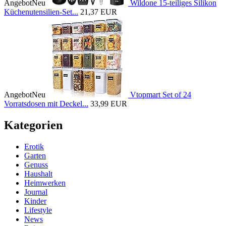
Angebot
Neu
Wildone 15-teiliges Silikon
Küchenutensilien-Set...
21,37 EUR
Angebot
Neu
Vtopmart Set of 24
Vorratsdosen mit Deckel...
33,99 EUR
Kategorien
Erotik
Garten
Genuss
Haushalt
Heimwerken
Journal
Kinder
Lifestyle
News