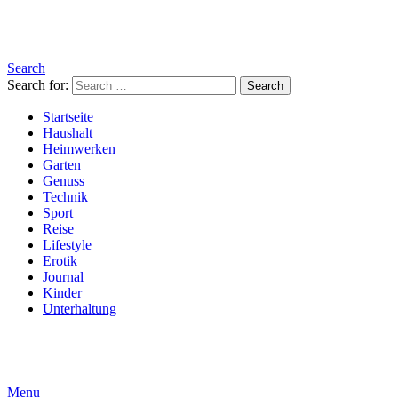
Search
Search for:
Search
Startseite
Haushalt
Heimwerken
Garten
Genuss
Technik
Sport
Reise
Lifestyle
Erotik
Journal
Kinder
Unterhaltung
Menu