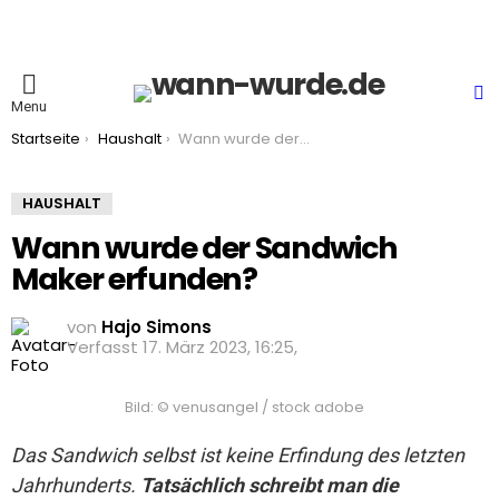
S
Menu
You are here:
Startseite
Haushalt
Wann wurde der Sandwich Maker erfunden?
HAUSHALT
Wann wurde der Sandwich
Maker erfunden?
von
Hajo Simons
17. März 2023, 16:25
Bild: © venusangel / stock adobe
Das Sandwich selbst ist keine Erfindung des letzten
Jahrhunderts.
Tatsächlich schreibt man die