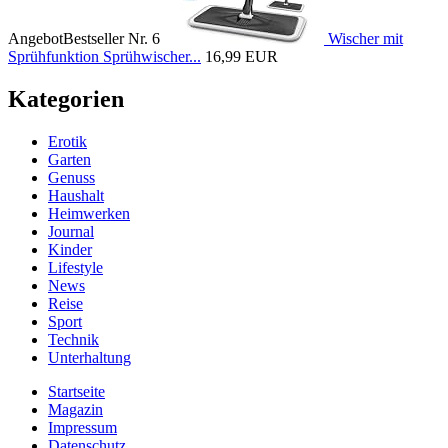
Angebot
Bestseller Nr. 6
Wischer mit
Sprühfunktion Sprühwischer...
16,99 EUR
Kategorien
Erotik
Garten
Genuss
Haushalt
Heimwerken
Journal
Kinder
Lifestyle
News
Reise
Sport
Technik
Unterhaltung
Startseite
Magazin
Impressum
Datenschutz