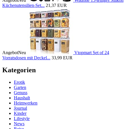
Angebot
Neu
Wildone 15-teiliges Silikon
Küchenutensilien-Set...
21,37 EUR
Angebot
Neu
Vtopmart Set of 24
Vorratsdosen mit Deckel...
33,99 EUR
Kategorien
Erotik
Garten
Genuss
Haushalt
Heimwerken
Journal
Kinder
Lifestyle
News
Reise