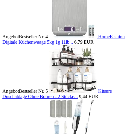
Angebot
Bestseller Nr. 4
HomeFashion
Digitale Küchenwaage 5kg 1g 11lb...
6,79 EUR
Angebot
Bestseller Nr. 5
Kitsure
Duschablage Ohne Bohren - 2 Stücke...
9,44 EUR