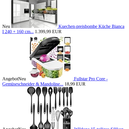
Neu
Kuechen-preisbombe Küche Bianca
I 240 + 160 cm...
1.399,99 EUR
Angebot
Neu
Fullstar Pro Core -
Gemüseschneider & Mandoline...
18,99 EUR