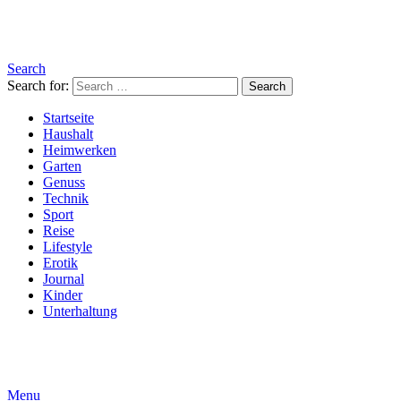
Search
Search for:
Search
Startseite
Haushalt
Heimwerken
Garten
Genuss
Technik
Sport
Reise
Lifestyle
Erotik
Journal
Kinder
Unterhaltung
Menu