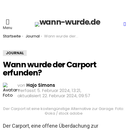
S
Menu
You are here:
Startseite
Journal
Wann wurde der Carport erfunden?
JOURNAL
Wann wurde der Carport
erfunden?
von
Hajo Simons
5. Februar 2024, 13:21
aktualisiert
22. Februar 2024, 09:57
Der Carport ist eine kostengünstige Alternative zur Garage. Foto:
©oka / stock adobe
Der Carport, eine offene Überdachung zur