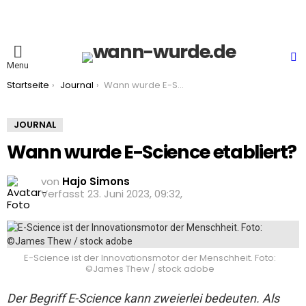
S
Menu
You are here:
Startseite
Journal
Wann wurde E-Science etabliert?
JOURNAL
Wann wurde E-Science etabliert?
von
Hajo Simons
23. Juni 2023, 09:32
E-Science ist der Innovationsmotor der Menschheit. Foto:
©James Thew / stock adobe
Der Begriff E-Science kann zweierlei bedeuten. Als