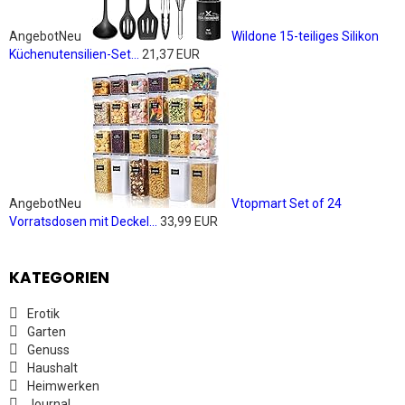
Angebot
Neu
Wildone 15-teiliges Silikon
Küchenutensilien-Set...
21,37 EUR
Angebot
Neu
Vtopmart Set of 24
Vorratsdosen mit Deckel...
33,99 EUR
KATEGORIEN
Erotik
Garten
Genuss
Haushalt
Heimwerken
Journal