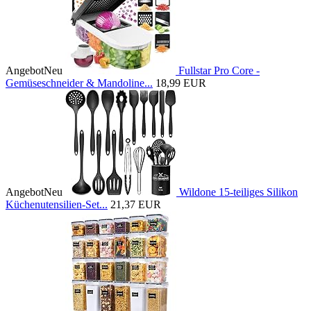
Angebot
Neu
Fullstar Pro Core -
Gemüseschneider & Mandoline...
18,99 EUR
Angebot
Neu
Wildone 15-teiliges Silikon
Küchenutensilien-Set...
21,37 EUR