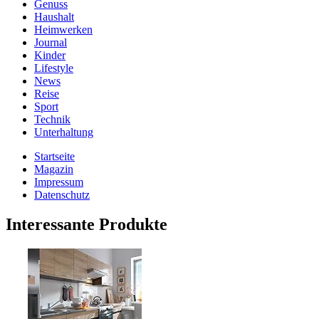
Genuss
Haushalt
Heimwerken
Journal
Kinder
Lifestyle
News
Reise
Sport
Technik
Unterhaltung
Startseite
Magazin
Impressum
Datenschutz
Interessante Produkte