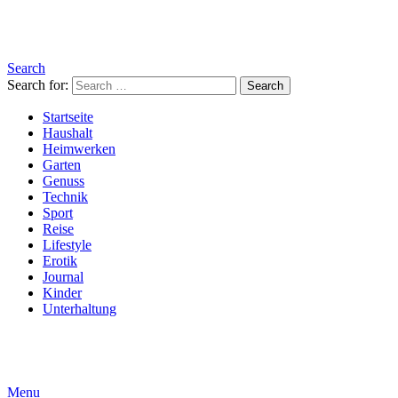
Search
Search for:
Search
Startseite
Haushalt
Heimwerken
Garten
Genuss
Technik
Sport
Reise
Lifestyle
Erotik
Journal
Kinder
Unterhaltung
Menu