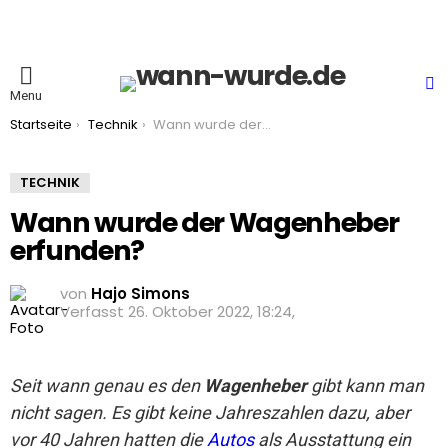
S
Menu
You are here:
Startseite
Technik
Wann wurde der Wagenheber erfunden?
TECHNIK
Wann wurde der Wagenheber
erfunden?
von
Hajo Simons
26. Oktober 2022, 18:24
Seit wann genau es den
Wagenheber
gibt kann man
nicht sagen. Es gibt keine Jahreszahlen dazu, aber
vor 40 Jahren hatten die
Autos
als Ausstattung ein