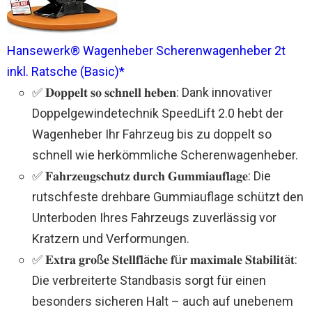
Hansewerk® Wagenheber Scherenwagenheber 2t
inkl. Ratsche (Basic)*
✅ 𝐃𝐨𝐩𝐩𝐞𝐥𝐭 𝐬𝐨 𝐬𝐜𝐡𝐧𝐞𝐥𝐥 𝐡𝐞𝐛𝐞𝐧: Dank innovativer
Doppelgewindetechnik SpeedLift 2.0 hebt der
Wagenheber Ihr Fahrzeug bis zu doppelt so
schnell wie herkömmliche Scherenwagenheber.
✅ 𝐅𝐚𝐡𝐫𝐳𝐞𝐮𝐠𝐬𝐜𝐡𝐮𝐭𝐳 𝐝𝐮𝐫𝐜𝐡 𝐆𝐮𝐦𝐦𝐢𝐚𝐮𝐟𝐥𝐚𝐠𝐞: Die
rutschfeste drehbare Gummiauflage schützt den
Unterboden Ihres Fahrzeugs zuverlässig vor
Kratzern und Verformungen.
✅ 𝐄𝐱𝐭𝐫𝐚 𝐠𝐫𝐨ß𝐞 𝐒𝐭𝐞𝐥𝐥𝐟𝐥ä𝐜𝐡𝐞 𝐟ü𝐫 𝐦𝐚𝐱𝐢𝐦𝐚𝐥𝐞 𝐒𝐭𝐚𝐛𝐢𝐥𝐢𝐭ä𝐭:
Die verbreiterte Standbasis sorgt für einen
besonders sicheren Halt – auch auf unebenem