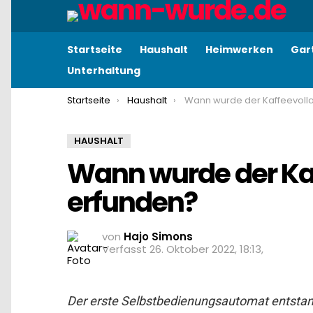
Startseite
Haushalt
Heimwerken
Gar
Unterhaltung
You are here:
Startseite
Haushalt
Wann wurde der Kaffeevollautomat 
HAUSHALT
Wann wurde der Ka
erfunden?
von
Hajo Simons
26. Oktober 2022, 18:13
Der erste Selbstbedienungsautomat entstan