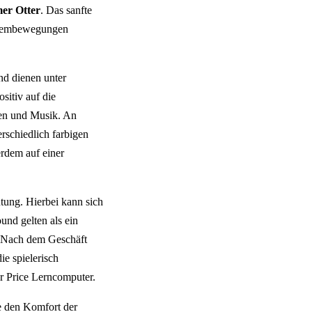
er Otter
. Das sanfte
Atembewegungen
nd dienen unter
sitiv auf die
en und Musik. An
erschiedlich farbigen
erdem auf einer
utung. Hierbei kann sich
und gelten als ein
l. Nach dem Geschäft
e spielerisch
r Price Lerncomputer.
e den Komfort der