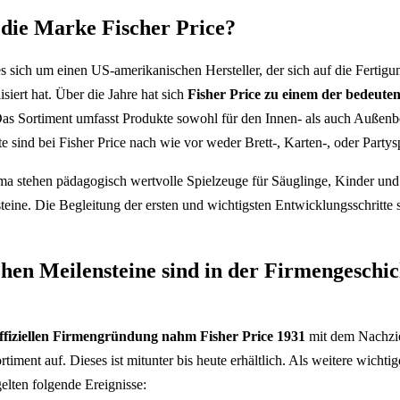
die Marke Fischer Price?
s sich um einen US-amerikanischen Hersteller, der sich auf die Fertig
siert hat. Über die Jahre hat sich
Fisher Price zu einem der bedeuten
 Das Sortiment umfasst Produkte sowohl für den Innen- als auch Außenbe
 sind bei Fisher Price nach wie vor weder Brett-, Karten-, oder Partysp
ma stehen pädagogisch wertvolle Spielzeuge für Säuglinge, Kinder und
eine. Die Begleitung der ersten und wichtigsten Entwicklungsschritte st
chen Meilensteine sind in der Firmengeschic
ffiziellen Firmengründung nahm Fisher Price 1931
mit dem Nachzie
rtiment auf. Dieses ist mitunter bis heute erhältlich. Als weitere wichti
lten folgende Ereignisse: