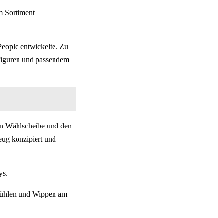
m Sortiment
 People entwickelte. Zu
figuren und passendem
llen Wählscheibe und den
zeug konzipiert und
ys.
tühlen und Wippen am