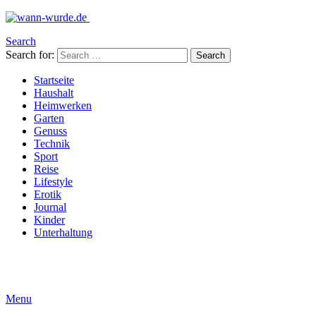
Search
Search for:
Search
Startseite
Haushalt
Heimwerken
Garten
Genuss
Technik
Sport
Reise
Lifestyle
Erotik
Journal
Kinder
Unterhaltung
Menu