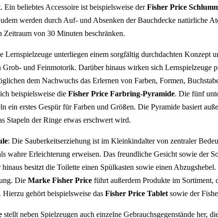
. Ein beliebtes Accessoire ist beispielsweise der
Fisher Price Schlumm
 Zudem werden durch Auf- und Absenken der Bauchdecke natürliche 
nen Zeitraum von 30 Minuten beschränken.
le Lernspielzeuge unterliegen einem sorgfältig durchdachten Konzept u
Grob- und Feinmotorik. Darüber hinaus wirken sich Lernspielzeuge po
öglichen dem Nachwuchs das Erlernen von Farben, Formen, Buchstab
sich beispielsweise die
Fisher Price Farbring-Pyramide
. Die fünf unt
ln ein erstes Gespür für Farben und Größen. Die Pyramide basiert auß
s Stapeln der Ringe etwas erschwert wird.
ule
: Die Sauberkeitserziehung ist im Kleinkindalter von zentraler Bede
ls wahre Erleichterung erweisen. Das freundliche Gesicht sowie der So
 hinaus besitzt die Toilette einen Spülkasten sowie einen Abzugshebe
nung. Die
Marke Fisher Price
führt außerdem Produkte im Sortiment, di
. Hierzu gehört beispielsweise das
Fisher Price Tablet
sowie der Fishe
e
stellt neben Spielzeugen auch einzelne Gebrauchsgegenstände her, di