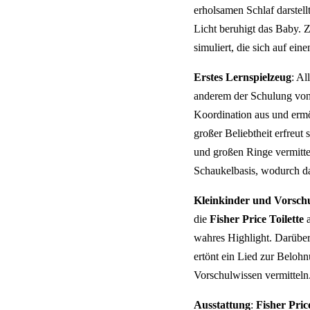
erholsamen Schlaf darstellt
Licht beruhigt das Baby.
simuliert, die sich auf ei
Erstes Lernspielzeug
: Al
anderem der Schulung von 
Koordination aus und erm
großer Beliebtheit erfreut 
und großen Ringe vermitte
Schaukelbasis, wodurch da
Kleinkinder und Vorsch
die
Fisher Price Toilette
a
wahres Highlight. Darüber
ertönt ein Lied zur Beloh
Vorschulwissen vermitteln
Ausstattung
:
Fisher Pric