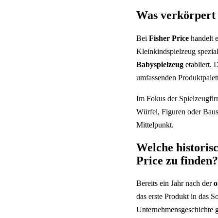
Was verkörpert 
Bei
Fisher Price
handelt e
Kleinkindspielzeug speziali
Babyspielzeug
etabliert.
umfassenden Produktpalette
Im Fokus der Spielzeugfir
Würfel, Figuren oder Baust
Mittelpunkt.
Welche historis
Price zu finden?
Bereits ein Jahr nach der
o
das erste Produkt in das So
Unternehmensgeschichte ge