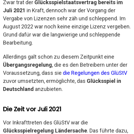
Zwar trat der
Glücksspielstaatsvertrag bereits im
Juli 2021
in Kraft, dennoch war der Vorgang der
Vergabe von Lizenzen sehr zäh und schleppend. Im
August 2022 war noch keine einzige Lizenz vergeben.
Grund dafür war die langwierige und schleppende
Bearbeitung.
Allerdings galt schon zu diesem Zeitpunkt eine
Übergangsregelung
, die es den Betreibern unter der
Voraussetzung, dass sie
die Regelungen des GlüStV
zuvor umsetzten, ermöglichte, das
Glücksspiel in
Deutschland
anzubieten.
Die Zeit vor Juli 2021
Vor Inkrafttreten des GlüStV war die
Glücksspielregelung Ländersache
. Das führte dazu,