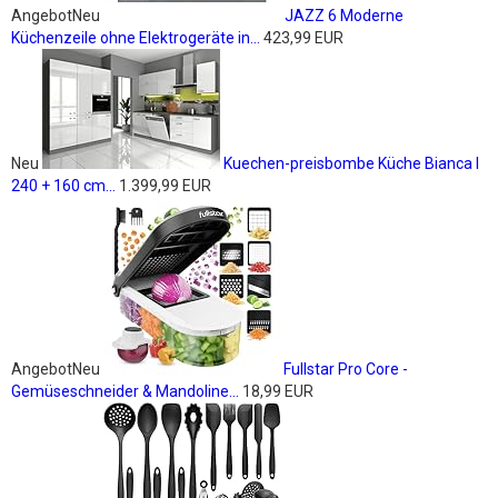
Angebot
Neu
JAZZ 6 Moderne
Küchenzeile ohne Elektrogeräte in...
423,99 EUR
Neu
Kuechen-preisbombe Küche Bianca I
240 + 160 cm...
1.399,99 EUR
Angebot
Neu
Fullstar Pro Core -
Gemüseschneider & Mandoline...
18,99 EUR