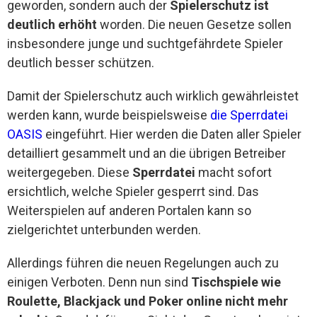
geworden, sondern auch der
Spielerschutz ist
deutlich erhöht
worden. Die neuen Gesetze sollen
insbesondere junge und suchtgefährdete Spieler
deutlich besser schützen.
Damit der Spielerschutz auch wirklich gewährleistet
werden kann, wurde beispielsweise
die Sperrdatei
OASIS
eingeführt. Hier werden die Daten aller Spieler
detailliert gesammelt und an die übrigen Betreiber
weitergegeben. Diese
Sperrdatei
macht sofort
ersichtlich, welche Spieler gesperrt sind. Das
Weiterspielen auf anderen Portalen kann so
zielgerichtet unterbunden werden.
Allerdings führen die neuen Regelungen auch zu
einigen Verboten. Denn nun sind
Tischspiele wie
Roulette, Blackjack und Poker online nicht mehr