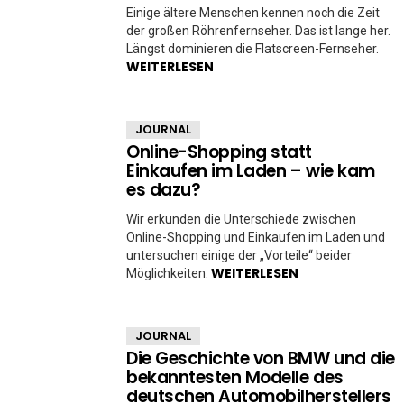
Einige ältere Menschen kennen noch die Zeit
der großen Röhrenfernseher. Das ist lange her.
Längst dominieren die Flatscreen-Fernseher.
WEITERLESEN
JOURNAL
Online-Shopping statt
Einkaufen im Laden – wie kam
es dazu?
Wir erkunden die Unterschiede zwischen
Online-Shopping und Einkaufen im Laden und
untersuchen einige der „Vorteile“ beider
WEITERLESEN
Möglichkeiten.
JOURNAL
Die Geschichte von BMW und die
bekanntesten Modelle des
deutschen Automobilherstellers