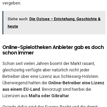
vergeben.
Siehe auch
Die Ostsee – Entstehung, Geschichte &
heute
Online-Spielotheken Anbieter gab es doch
schon immer
Schon seit vielen Jahren boomt der Markt rasant,
gleichzeitig verfügte aber natürlich nicht jeder
Betreiber über eine Lizenz aus Schleswig-Holstein.
Überwiegend hatten die
Online-Betreiber eine Lizenz
aus einem EU-Land
. Bevorzugt sind hierbei die
Lizenzen aus
Malta oder Gibraltar
.
Gründe dafür sind das Europa-Recht und die damit