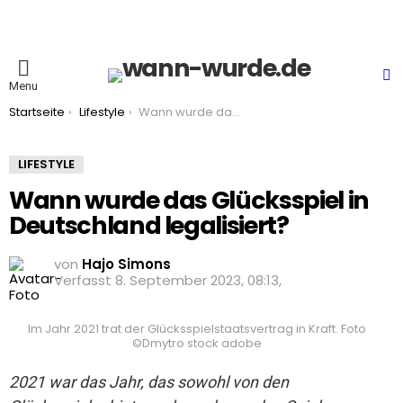
S
Menu
You are here:
Startseite
Lifestyle
Wann wurde das Glücksspiel in Deutschland legalisiert?
LIFESTYLE
Wann wurde das Glücksspiel in
Deutschland legalisiert?
von
Hajo Simons
8. September 2023, 08:13
Im Jahr 2021 trat der Glücksspielstaatsvertrag in Kraft. Foto
©Dmytro stock adobe
2021 war das Jahr, das sowohl von den