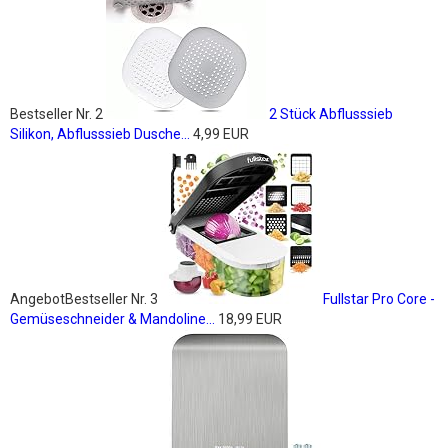
Bestseller Nr. 2
2 Stück Abflusssieb
Silikon, Abflusssieb Dusche...
4,99 EUR
Angebot
Bestseller Nr. 3
Fullstar Pro Core -
Gemüseschneider & Mandoline...
18,99 EUR