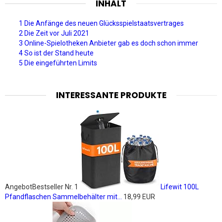
INHALT
1 Die Anfänge des neuen Glücksspielstaatsvertrages
2 Die Zeit vor Juli 2021
3 Online-Spielotheken Anbieter gab es doch schon immer
4 So ist der Stand heute
5 Die eingeführten Limits
INTERESSANTE PRODUKTE
Angebot
Bestseller Nr. 1
Lifewit 100L
Pfandflaschen Sammelbehälter mit...
18,99 EUR