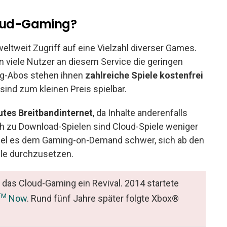
Cloud-Gaming?
eltweit Zugriff auf eine Vielzahl diverser Games.
viele Nutzer an diesem Service die geringen
ng-Abos stehen ihnen
zahlreiche Spiele kostenfrei
ind zum kleinen Preis spielbar.
utes Breitbandinternet
, da Inhalte anderenfalls
ch zu Download-Spielen sind Cloud-Spiele weniger
fiel es dem Gaming-on-Demand schwer, sich ab den
le durchzusetzen.
bt das Cloud-Gaming ein Revival. 2014 startete
TM
Now
. Rund fünf Jahre später folgte Xbox®