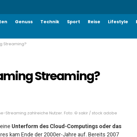
ten
Genuss
Technik
Sport
Reise
Lifestyle
ng Streaming?
Gaming Streaming?
-Streaming zahlreiche Nutzer. Foto: © sakir / stock adobe
 eine
Unterform des Cloud-Computings oder das
eres kam Ende der 2000er-Jahre auf. Bereits 2007