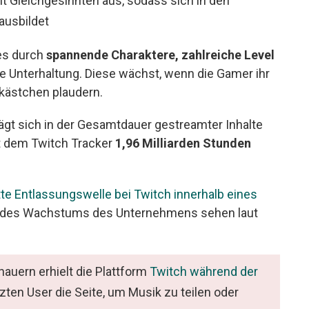
t Gleichgesinnten aus, sodass sich in den
ausbildet
es durch
spannende Charaktere, zahlreiche Level
Unterhaltung. Diese wächst, wenn die Gamer ihr
kästchen plaudern.
gt sich in der Gesamtdauer gestreamter Inhalte
ut dem Twitch Tracker
1,96 Milliarden Stunden
itte Entlassungswelle bei Twitch innerhalb eines
ch des Wachstums des Unternehmens sehen laut
auern erhielt die Plattform
Twitch während der
ten User die Seite, um Musik zu teilen oder