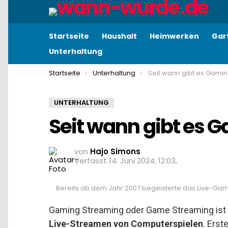
Startseite
Haushalt
Heimwerken
Gar
Unterhaltung
You are here:
Startseite
Unterhaltung
Seit wann gibt es Gami
UNTERHALTUNG
Seit wann gibt es 
von
Hajo Simons
14. Juni 2024, 12:03
Bereits ab dem Jahr 2007 begeisterte das Live-Game
Gaming Streaming oder Game Streaming ist
Live-Streamen von Computerspielen
. Erst