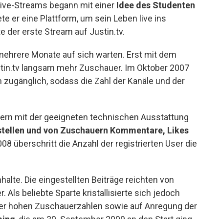
ive-Streams begann mit einer
Idee des Studenten
 er eine Plattform, um sein Leben live ins
e der erste Stream auf Justin.tv.
 mehrere Monate auf sich warten. Erst mit dem
stin.tv langsam mehr Zuschauer. Im Oktober 2007
h zugänglich, sodass die Zahl der Kanäle und der
tzern mit der geeigneten technischen Ausstattung
u stellen und von Zuschauern Kommentare, Likes
2008 überschritt die Anzahl der registrierten User die
nhalte. Die eingestellten Beiträge reichten von
 Als beliebte Sparte kristallisierte sich jedoch
der hohen Zuschauerzahlen sowie auf Anregung der