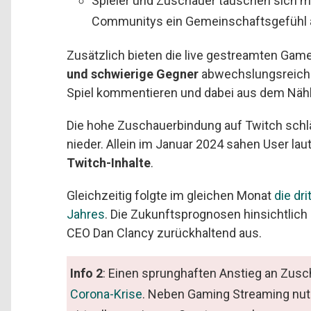
Spieler und Zuschauer tauschen sich mi
Communitys ein Gemeinschaftsgefühl 
Zusätzlich bieten die live gestreamten Gam
und schwierige Gegner
abwechslungsreiche 
Spiel kommentieren und dabei aus dem Näh
Die hohe Zuschauerbindung auf Twitch schlä
nieder. Allein im Januar 2024 sahen User la
Twitch-Inhalte
.
Gleichzeitig folgte im gleichen Monat
die dr
Jahres
. Die Zukunftsprognosen hinsichtli
CEO Dan Clancy zurückhaltend aus.
Info 2
: Einen sprunghaften Anstieg an Zusch
Corona-Krise
. Neben Gaming Streaming nutz