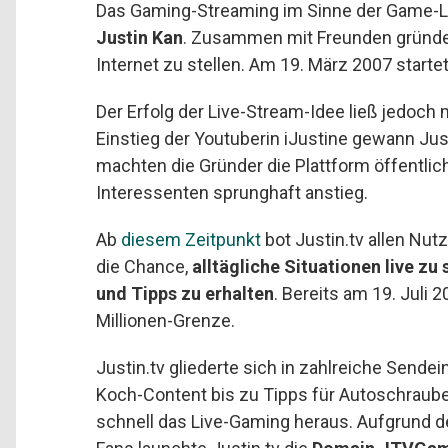
Das Gaming-Streaming im Sinne der Game-L
Justin Kan
. Zusammen mit Freunden gründete
Internet zu stellen. Am 19. März 2007 startet
Der Erfolg der Live-Stream-Idee ließ jedoch
Einstieg der Youtuberin iJustine gewann Ju
machten die Gründer die Plattform öffentlic
Interessenten sprunghaft anstieg.
Ab
diesem Zeitpunkt
bot Justin.tv allen Nu
die Chance,
alltägliche Situationen live z
und Tipps zu erhalten
. Bereits am 19. Juli 
Millionen-Grenze.
Justin.tv gliederte sich in zahlreiche Sendei
Koch-Content bis zu Tipps für Autoschrauber.
schnell das Live-Gaming heraus. Aufgrund 