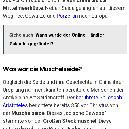
200 vor Christus und führte
von China bis zur
Mittelmeerküste
. Neben Seide gelangten auf diesem
Weg Tee, Gewürze und
Porzellan
nach Europa.
Siehe auch
Wann wurde der Online-Händler
Zalando gegründet?
Was war die Muschelseide?
Obgleich die Seide und ihre Geschichte in China ihren
Ursprung nahmen, kannten bereits die Menschen der
Antike eine Art Seidenstoff. Der
berühmte Philosoph
Aristoteles
berichtete bereits 350 vor Christus von
der
Muschelseide
. Dieses „coische Gewebe“
stammte von der
Großen Steckmuschel
. Diese
nutzte die robusten Byssus-Fäden, um in den