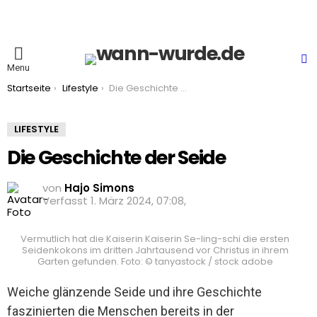
S
Menu
You are here:
Startseite
Lifestyle
Die Geschichte der Seide
LIFESTYLE
Die Geschichte der Seide
von
Hajo Simons
1. März 2024, 07:08
Vermutlich hat die Kaiserin Kaiserin Se-ling-schi die ersten
Seidenkokons im dritten Jahrtausend vor Christus in ihrem
Garten gefunden. Foto: © tanyastock / stock adobe
Weiche glänzende Seide und ihre Geschichte
faszinierten die Menschen bereits in der