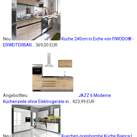
Neu
Küche 240cm in Eiche von FIWODO® -
ERWEITERBAR...
369,00 EUR
Angebot
Neu
JAZZ 6 Moderne
Küchenzeile ohne Elektrogeräte in...
423,99 EUR
Neu
Kuechen-preisbombe Küche Bianca I