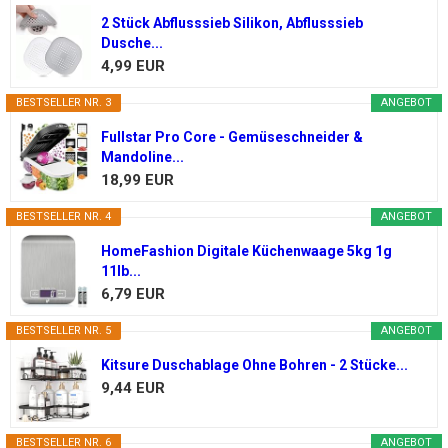
2 Stück Abflusssieb Silikon, Abflusssieb
Dusche...
4,99 EUR
BESTSELLER NR. 3
ANGEBOT
Fullstar Pro Core - Gemüseschneider &
Mandoline...
18,99 EUR
BESTSELLER NR. 4
ANGEBOT
HomeFashion Digitale Küchenwaage 5kg 1g
11lb...
6,79 EUR
BESTSELLER NR. 5
ANGEBOT
Kitsure Duschablage Ohne Bohren - 2 Stücke...
9,44 EUR
BESTSELLER NR. 6
ANGEBOT