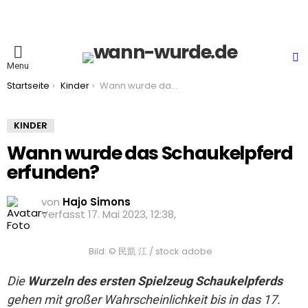
S
Menu
You are here:
Startseite
Kinder
Wann wurde das Schaukelpferd erfunden?
KINDER
Wann wurde das Schaukelpferd
erfunden?
von
Hajo Simons
17. Mai 2023, 12:38
Bild: © 民凱 江 / stock adobe
Die
Wurzeln des ersten Spielzeug Schaukelpferds
gehen mit großer Wahrscheinlichkeit bis in das 17.