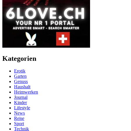
Kategorien
Erotik
Garten
Genuss
Haushalt
Heimwerken
Journal
Kinder
Lifestyle
News
Reise
Sport
Technik