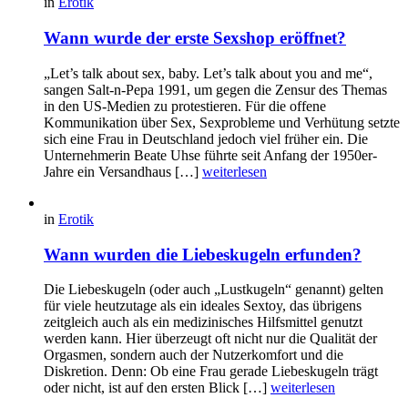
in
Erotik
Wann wurde der erste Sexshop eröffnet?
„Let’s talk about sex, baby. Let’s talk about you and me“,
sangen Salt-n-Pepa 1991, um gegen die Zensur des Themas
in den US-Medien zu protestieren. Für die offene
Kommunikation über Sex, Sexprobleme und Verhütung setzte
sich eine Frau in Deutschland jedoch viel früher ein. Die
Unternehmerin Beate Uhse führte seit Anfang der 1950er-
Jahre ein Versandhaus […]
weiterlesen
in
Erotik
Wann wurden die Liebeskugeln erfunden?
Die Liebeskugeln (oder auch „Lustkugeln“ genannt) gelten
für viele heutzutage als ein ideales Sextoy, das übrigens
zeitgleich auch als ein medizinisches Hilfsmittel genutzt
werden kann. Hier überzeugt oft nicht nur die Qualität der
Orgasmen, sondern auch der Nutzerkomfort und die
Diskretion. Denn: Ob eine Frau gerade Liebeskugeln trägt
oder nicht, ist auf den ersten Blick […]
weiterlesen