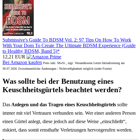
Submissive's Guide To BDSM Vol. 2: 97 Tips On How To Work
With Your Dom To Create The Ultimate BDSM Experience (Guide
to Healthy BDSM, Band 5)*
12,21 EUR
Bei Amazon kaufen
Preis inkl. MwSt., zzgl. Versandkosten Letzte Aktualisierung am
30.07.2026
Zwischenzeitliche Änderungen / Nichtverfügbarkeit möglich (siehe Footer)
Was sollte bei der Benutzung eines
Keuschheitsgürtels beachtet werden?
Das
Anlegen und das Tragen eines Keuschheitsgürtels
sollte
immer mit viel Vertrauen verbunden sein. Wer einer anderen Person
einen Gürtel anlegt, diese jedoch auf diese Weise „einschließt“,
riskiert, dass somit ernsthafte Verletzungen hervorgerufen werden.