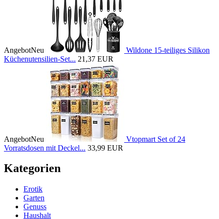
Angebot
Neu
Wildone 15-teiliges Silikon
Küchenutensilien-Set...
21,37 EUR
Angebot
Neu
Vtopmart Set of 24
Vorratsdosen mit Deckel...
33,99 EUR
Kategorien
Erotik
Garten
Genuss
Haushalt