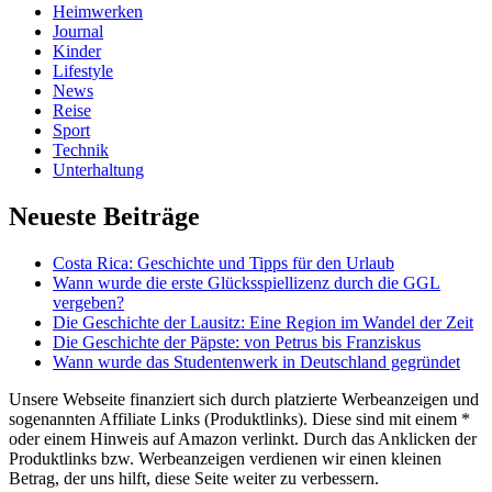
Heimwerken
Journal
Kinder
Lifestyle
News
Reise
Sport
Technik
Unterhaltung
Neueste Beiträge
Costa Rica: Geschichte und Tipps für den Urlaub
Wann wurde die erste Glücksspiellizenz durch die GGL
vergeben?
Die Geschichte der Lausitz: Eine Region im Wandel der Zeit
Die Geschichte der Päpste: von Petrus bis Franziskus
Wann wurde das Studentenwerk in Deutschland gegründet
Unsere Webseite finanziert sich durch platzierte Werbeanzeigen und
sogenannten Affiliate Links (Produktlinks). Diese sind mit einem *
oder einem Hinweis auf Amazon verlinkt. Durch das Anklicken der
Produktlinks bzw. Werbeanzeigen verdienen wir einen kleinen
Betrag, der uns hilft, diese Seite weiter zu verbessern.