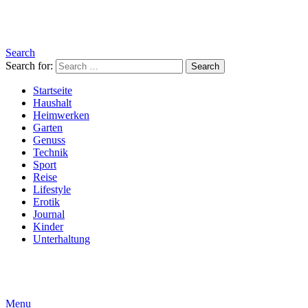
Search
Search for:
Search
Startseite
Haushalt
Heimwerken
Garten
Genuss
Technik
Sport
Reise
Lifestyle
Erotik
Journal
Kinder
Unterhaltung
Menu