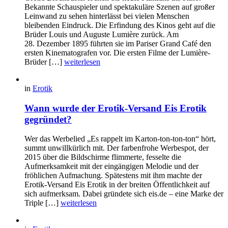
Bekannte Schauspieler und spektakuläre Szenen auf großer
Leinwand zu sehen hinterlässt bei vielen Menschen
bleibenden Eindruck. Die Erfindung des Kinos geht auf die
Brüder Louis und Auguste Lumière zurück. Am
28. Dezember 1895 führten sie im Pariser Grand Café den
ersten Kinematografen vor. Die ersten Filme der Lumière-
Brüder […]
weiterlesen
in
Erotik
Wann wurde der Erotik-Versand Eis Erotik
gegründet?
Wer das Werbelied „Es rappelt im Karton-ton-ton-ton“ hört,
summt unwillkürlich mit. Der farbenfrohe Werbespot, der
2015 über die Bildschirme flimmerte, fesselte die
Aufmerksamkeit mit der eingängigen Melodie und der
fröhlichen Aufmachung. Spätestens mit ihm machte der
Erotik-Versand Eis Erotik in der breiten Öffentlichkeit auf
sich aufmerksam. Dabei gründete sich eis.de – eine Marke der
Triple […]
weiterlesen