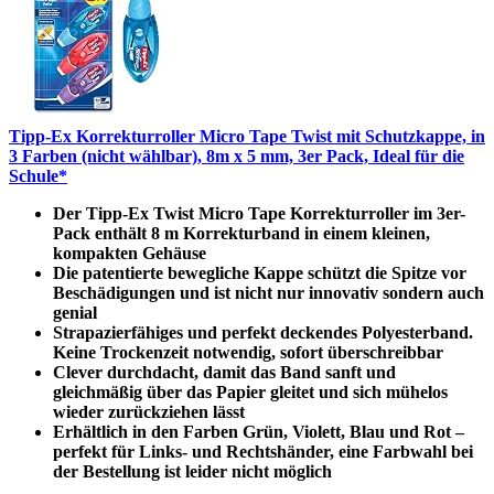
Tipp-Ex Korrekturroller Micro Tape Twist mit Schutzkappe, in
3 Farben (nicht wählbar), 8m x 5 mm, 3er Pack, Ideal für die
Schule*
Der Tipp-Ex Twist Micro Tape Korrekturroller im 3er-
Pack enthält 8 m Korrekturband in einem kleinen,
kompakten Gehäuse
Die patentierte bewegliche Kappe schützt die Spitze vor
Beschädigungen und ist nicht nur innovativ sondern auch
genial
Strapazierfähiges und perfekt deckendes Polyesterband.
Keine Trockenzeit notwendig, sofort überschreibbar
Clever durchdacht, damit das Band sanft und
gleichmäßig über das Papier gleitet und sich mühelos
wieder zurückziehen lässt
Erhältlich in den Farben Grün, Violett, Blau und Rot –
perfekt für Links- und Rechtshänder, eine Farbwahl bei
der Bestellung ist leider nicht möglich