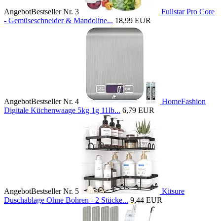
Angebot
Bestseller Nr. 3
Fullstar Pro Core
- Gemüseschneider & Mandoline...
18,99 EUR
Angebot
Bestseller Nr. 4
HomeFashion
Digitale Küchenwaage 5kg 1g 11lb...
6,79 EUR
Angebot
Bestseller Nr. 5
Kitsure
Duschablage Ohne Bohren - 2 Stücke...
9,44 EUR