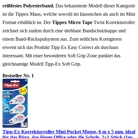
reißfestes Polyesterband.
Das bekannteste Modell dieser Kategorie
ist die Tippex Maus, welche sowohl im klassischen als auch im Mini
Format erhältlich ist. Der
Tippex Micro Tape
Twist Korrekturroller
zeichnet sich zudem durch eine drehbare Bandschutzkappe und
einem Band-Rückspulsystem aus. Zum seitlichen Korrigieren
erweist sich das Produkt Tipp Ex Easy Correct als durchaus
interessant. Mit einer besonderen Soft Grip Zone punktet das
gleichnamige Modell Tipp-Ex Soft Grip.
Bestseller Nr. 1
Tipp-Ex Korrekturroller Mini Pocket Mouse, 6 m x 5 mm, ideal
für das Büro, das Home Office oder die Schule, 2+1 Stück (1er-