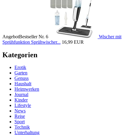
Angebot
Bestseller Nr. 6
Wischer mit
Sprühfunktion Sprühwischer...
16,99 EUR
Kategorien
Erotik
Garten
Genuss
Haushalt
Heimwerken
Journal
Kinder
Lifestyle
News
Reise
Sport
Technik
Unterhaltung