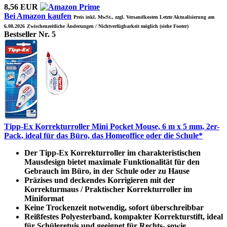
8,56 EUR
Bei Amazon kaufen
Preis inkl. MwSt., zzgl. Versandkosten Letzte Aktualisierung am
6.08.2026
Zwischenzeitliche Änderungen / Nichtverfügbarkeit möglich (siehe Footer)
Bestseller Nr. 5
Tipp-Ex Korrekturroller Mini Pocket Mouse, 6 m x 5 mm, 2er-
Pack, ideal für das Büro, das Homeoffice oder die Schule*
Der Tipp-Ex Korrekturroller im charakteristischen
Mausdesign bietet maximale Funktionalität für den
Gebrauch im Büro, in der Schule oder zu Hause
Präzises und deckendes Korrigieren mit der
Korrekturmaus / Praktischer Korrekturroller im
Miniformat
Keine Trockenzeit notwendig, sofort überschreibbar
Reißfestes Polyesterband, kompakter Korrekturstift, ideal
für Schüleretuis und geeignet für Rechts- sowie