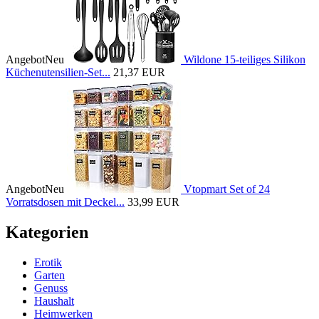
Angebot
Neu
Wildone 15-teiliges Silikon
Küchenutensilien-Set...
21,37 EUR
Angebot
Neu
Vtopmart Set of 24
Vorratsdosen mit Deckel...
33,99 EUR
Kategorien
Erotik
Garten
Genuss
Haushalt
Heimwerken