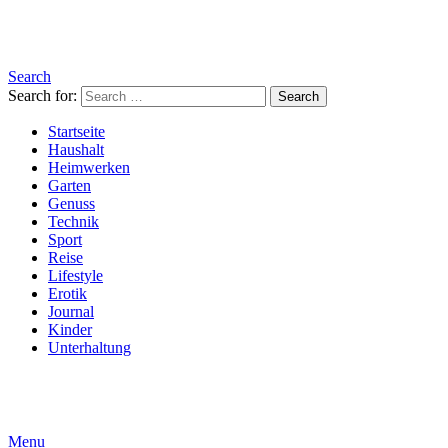
Search
Search for:
Search
Startseite
Haushalt
Heimwerken
Garten
Genuss
Technik
Sport
Reise
Lifestyle
Erotik
Journal
Kinder
Unterhaltung
Menu