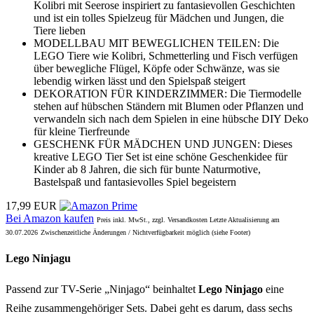
Kolibri mit Seerose inspiriert zu fantasievollen Geschichten
und ist ein tolles Spielzeug für Mädchen und Jungen, die
Tiere lieben
MODELLBAU MIT BEWEGLICHEN TEILEN: Die
LEGO Tiere wie Kolibri, Schmetterling und Fisch verfügen
über bewegliche Flügel, Köpfe oder Schwänze, was sie
lebendig wirken lässt und den Spielspaß steigert
DEKORATION FÜR KINDERZIMMER: Die Tiermodelle
stehen auf hübschen Ständern mit Blumen oder Pflanzen und
verwandeln sich nach dem Spielen in eine hübsche DIY Deko
für kleine Tierfreunde
GESCHENK FÜR MÄDCHEN UND JUNGEN: Dieses
kreative LEGO Tier Set ist eine schöne Geschenkidee für
Kinder ab 8 Jahren, die sich für bunte Naturmotive,
Bastelspaß und fantasievolles Spiel begeistern
17,99 EUR
Bei Amazon kaufen
Preis inkl. MwSt., zzgl. Versandkosten Letzte Aktualisierung am
30.07.2026
Zwischenzeitliche Änderungen / Nichtverfügbarkeit möglich (siehe Footer)
Lego Ninjagu
Passend zur TV-Serie „Ninjago“ beinhaltet
Lego Ninjago
eine
Reihe zusammengehöriger Sets. Dabei geht es darum, dass sechs