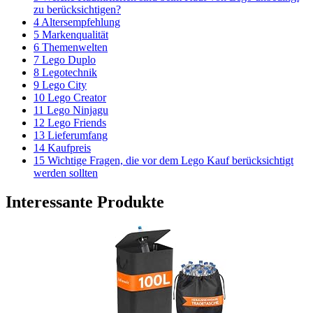
zu berücksichtigen?
4 Altersempfehlung
5 Markenqualität
6 Themenwelten
7 Lego Duplo
8 Legotechnik
9 Lego City
10 Lego Creator
11 Lego Ninjagu
12 Lego Friends
13 Lieferumfang
14 Kaufpreis
15 Wichtige Fragen, die vor dem Lego Kauf berücksichtigt
werden sollten
Interessante Produkte