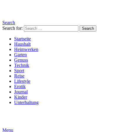
Search
Search for:
Search
Startseite
Haushalt
Heimwerken
Garten
Genuss
Technik
Sport
Reise
Lifestyle
Erotik
Journal
Kinder
Unterhaltung
Menu