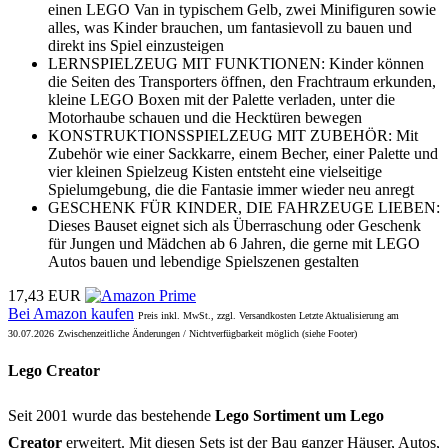
einen LEGO Van in typischem Gelb, zwei Minifiguren sowie
alles, was Kinder brauchen, um fantasievoll zu bauen und
direkt ins Spiel einzusteigen
LERNSPIELZEUG MIT FUNKTIONEN: Kinder können
die Seiten des Transporters öffnen, den Frachtraum erkunden,
kleine LEGO Boxen mit der Palette verladen, unter die
Motorhaube schauen und die Hecktüren bewegen
KONSTRUKTIONSSPIELZEUG MIT ZUBEHÖR: Mit
Zubehör wie einer Sackkarre, einem Becher, einer Palette und
vier kleinen Spielzeug Kisten entsteht eine vielseitige
Spielumgebung, die die Fantasie immer wieder neu anregt
GESCHENK FÜR KINDER, DIE FAHRZEUGE LIEBEN:
Dieses Bauset eignet sich als Überraschung oder Geschenk
für Jungen und Mädchen ab 6 Jahren, die gerne mit LEGO
Autos bauen und lebendige Spielszenen gestalten
17,43 EUR
Bei Amazon kaufen
Preis inkl. MwSt., zzgl. Versandkosten Letzte Aktualisierung am
30.07.2026
Zwischenzeitliche Änderungen / Nichtverfügbarkeit möglich (siehe Footer)
Lego Creator
Seit 2001 wurde das bestehende
Lego Sortiment um Lego
Creator
erweitert. Mit diesen Sets ist der Bau ganzer Häuser, Autos,