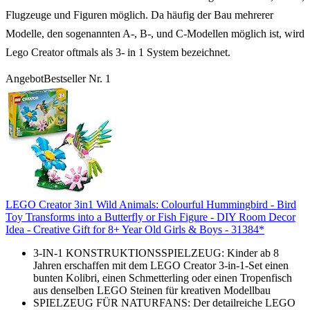
Flugzeuge und Figuren möglich. Da häufig der Bau mehrerer
Modelle, den sogenannten A-, B-, und C-Modellen möglich ist, wird
Lego Creator oftmals als 3- in 1 System bezeichnet.
Angebot
Bestseller Nr. 1
LEGO Creator 3in1 Wild Animals: Colourful Hummingbird - Bird
Toy Transforms into a Butterfly or Fish Figure - DIY Room Decor
Idea - Creative Gift for 8+ Year Old Girls & Boys - 31384*
3-IN-1 KONSTRUKTIONSSPIELZEUG: Kinder ab 8
Jahren erschaffen mit dem LEGO Creator 3-in-1-Set einen
bunten Kolibri, einen Schmetterling oder einen Tropenfisch
aus denselben LEGO Steinen für kreativen Modellbau
SPIELZEUG FÜR NATURFANS: Der detailreiche LEGO