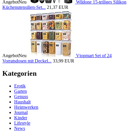
Angebot
Neu
Wildone 15-teiliges Silikon
Küchenutensilien-Set...
21,37 EUR
Angebot
Neu
Vtopmart Set of 24
Vorratsdosen mit Deckel...
33,99 EUR
Kategorien
Erotik
Garten
Genuss
Haushalt
Heimwerken
Journal
Kinder
Lifestyle
News