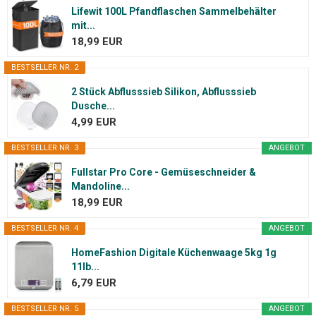
Lifewit 100L Pfandflaschen Sammelbehälter
mit...
18,99 EUR
BESTSELLER NR. 2
2 Stück Abflusssieb Silikon, Abflusssieb
Dusche...
4,99 EUR
BESTSELLER NR. 3
ANGEBOT
Fullstar Pro Core - Gemüseschneider &
Mandoline...
18,99 EUR
BESTSELLER NR. 4
ANGEBOT
HomeFashion Digitale Küchenwaage 5kg 1g
11lb...
6,79 EUR
BESTSELLER NR. 5
ANGEBOT