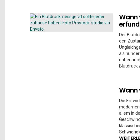
Wann 
erfun
Der Blutdr
den Zusta
Ungleichg
als hunder
daher auch
Blutdruck 
Wann w
Die Entwic
modernen 
allem in 
Geschwindi
klassische
Schwierigk
WEITERL