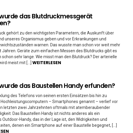
wurde das Blutdruckmessgerät
den?
uck gehört zu den wichtigsten Parametern, die Auskunft über
nd unseres Organismus geben und vor Erkrankungen und
ewichtszuständen warnen. Das wusste man schon vor weit mehr
t Jahren. Geräte zum einfachen Messen des Blutdrucks gibt es
 schon sehr lange. Wie misst man den Blutdruck? Der arterielle
WEITERLESEN
wird meist mit […]
urde das Baustellen Handy erfunden?
klung des Telefons von seinen ersten Einsätzen bis hin zu
Hochleistungscomputern – Smartphones genannt – verlief vor
den letzten zwei Jahrzehnten oftmals mit atemberaubender
gkeit. Das Baustellen Handy ist nichts anderes als ein
s Outdoor-Handy, das in der Lage ist, den Widrigkeiten und
eiten, denen ein Smartphone auf einer Baustelle begegnet, […]
ESEN