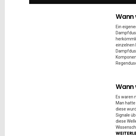
Wann 
Ein eigene
Dampfdusch
herkömmli
einzelnen
Dampfdusch
Komponent
Regendusc
Wann 
Es waren m
Man hatte
diese wurd
Signale üb
diese Well
Wissenscha
WEITERL