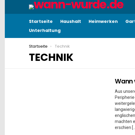
Startseite
Haushalt
Heimwerken
Gar
Unterhaltung
You are here:
Startseite
Technik
TECHNIK
Wann w
MORE
STORIES
Aus unsere
Peripheri
weitergele
langwierig
englische
machten es
erschien [