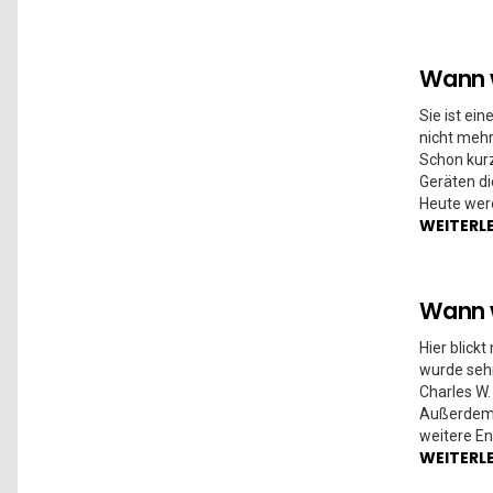
Wann 
Sie ist ei
nicht meh
Schon kur
Geräten di
Heute werd
WEITERL
Wann 
Hier blick
wurde sehr
Charles W.
Außerdem 
weitere En
WEITERL