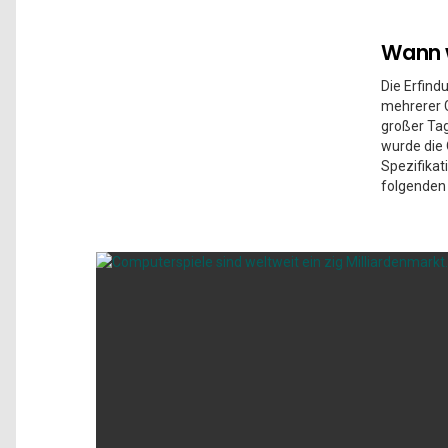
Wann w
Die Erfind
mehrerer 
großer Tag
wurde die 
Spezifikat
folgenden