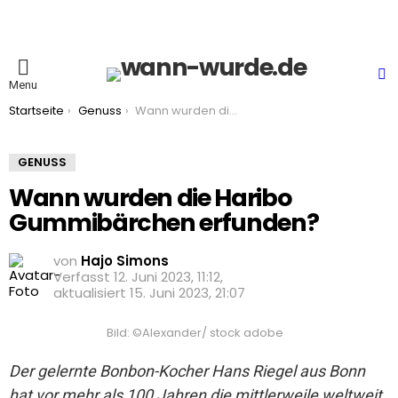
S
Menu
You are here:
Startseite
Genuss
Wann wurden die Haribo Gummibärchen erfunden?
GENUSS
Wann wurden die Haribo
Gummibärchen erfunden?
von
Hajo Simons
12. Juni 2023, 11:12
aktualisiert
15. Juni 2023, 21:07
Bild: ©Alexander/ stock adobe
Der gelernte Bonbon-Kocher Hans Riegel aus Bonn
hat vor mehr als 100 Jahren die mittlerweile weltweit