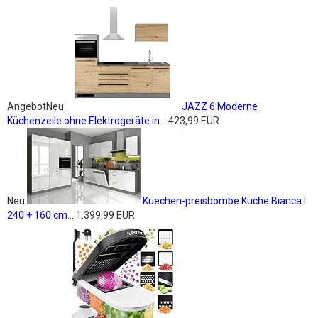
Angebot
Neu
JAZZ 6 Moderne
Küchenzeile ohne Elektrogeräte in...
423,99 EUR
Neu
Kuechen-preisbombe Küche Bianca I
240 + 160 cm...
1.399,99 EUR