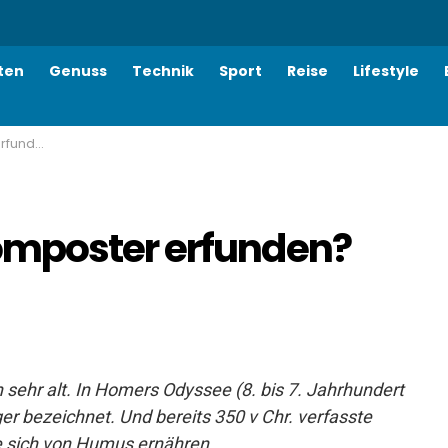
ten
Genuss
Technik
Sport
Reise
Lifestyle
unden?
mposter erfunden?
 sehr alt. In Homers Odyssee (8. bis 7. Jahrhundert
er bezeichnet. Und bereits 350 v Chr. verfasste
ie sich von Humus ernähren.