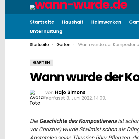
Startseite
Haushalt
Heimwerken
Gar
Unterhaltung
You are here:
Startseite
Garten
Wann wurde der Komposter erf
GARTEN
Wann wurde der Ko
von
Hajo Simons
8. Juni 2022, 14:09
Die
Geschichte des Kompostierens
ist schon
vor Christus) wurde Stallmist schon als Düng
Aristoteles seine Theorien über Pflanzen, d