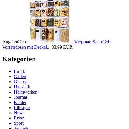
Angebot
Neu
Vtopmart Set of 24
Vorratsdosen mit Deckel...
33,99 EUR
Kategorien
Erotik
Garten
Genuss
Haushalt
Heimwerken
Journal
Kinder
Lifestyle
News
Reise
Sport
Technik