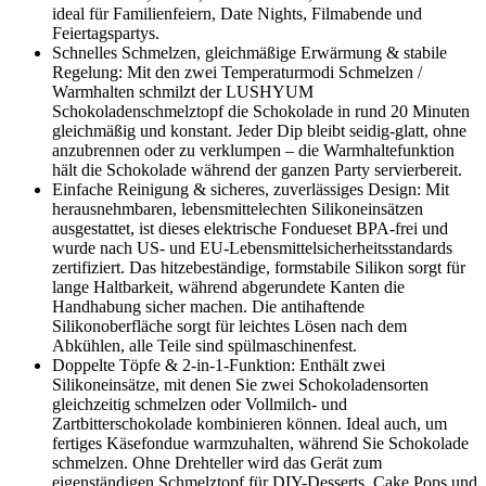
ideal für Familienfeiern, Date Nights, Filmabende und
Feiertagspartys.
Schnelles Schmelzen, gleichmäßige Erwärmung & stabile
Regelung: Mit den zwei Temperaturmodi Schmelzen /
Warmhalten schmilzt der LUSHYUM
Schokoladenschmelztopf die Schokolade in rund 20 Minuten
gleichmäßig und konstant. Jeder Dip bleibt seidig-glatt, ohne
anzubrennen oder zu verklumpen – die Warmhaltefunktion
hält die Schokolade während der ganzen Party servierbereit.
Einfache Reinigung & sicheres, zuverlässiges Design: Mit
herausnehmbaren, lebensmittelechten Silikoneinsätzen
ausgestattet, ist dieses elektrische Fondueset BPA-frei und
wurde nach US- und EU-Lebensmittelsicherheitsstandards
zertifiziert. Das hitzebeständige, formstabile Silikon sorgt für
lange Haltbarkeit, während abgerundete Kanten die
Handhabung sicher machen. Die antihaftende
Silikonoberfläche sorgt für leichtes Lösen nach dem
Abkühlen, alle Teile sind spülmaschinenfest.
Doppelte Töpfe & 2-in-1-Funktion: Enthält zwei
Silikoneinsätze, mit denen Sie zwei Schokoladensorten
gleichzeitig schmelzen oder Vollmilch- und
Zartbitterschokolade kombinieren können. Ideal auch, um
fertiges Käsefondue warmzuhalten, während Sie Schokolade
schmelzen. Ohne Drehteller wird das Gerät zum
eigenständigen Schmelztopf für DIY-Desserts, Cake Pops und