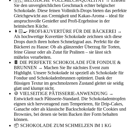
🇧🇪 BELGISCHE VOLLMILCH-QUALITÄT → Erleben
Sie den unvergleichlichen Geschmack echter belgischer
Schokolade. Diese feinen Vollmilch-Drops bieten das perfekte
Gleichgewicht aus Cremigkeit und Kakao-Aroma – ideal für
anspruchsvolle Genießer und Profi-Ergebnisse in der
heimischen Küche.
👩🏻‍🍳 PROFI-KUVERTÜRE FÜR DIE BÄCKEREI →
Als hochwertige Kuvertüre Schokolade zeichnen sich diese
Drops durch ihren hohen Schmelzgrad aus. Perfekt für die
Bäckerei zu Hause: Ob als glänzender Überzug für Torten,
feine Glasur oder als Zutat für Pralinen – sie lässt sich
mühelos verarbeiten.
🍫 DIE PERFEKTE SCHOKOLADE FÜR FONDUE &
BRUNNEN → Machen Sie Ihr nächstes Event zum
Highlight. Unsere Schokolade ist speziell als Schokolade für
Fondue und Schokoladenbrunnen optimiert. Dank der
flüssigen Textur im geschmolzenen Zustand gleitet sie seidig
glatt und klumpt nicht.
🍪 VIELSEITIGE PÂTISSERIE-ANWENDUNG →
Entwickelt nach Pâtisserie-Standard. Die Schokoladentropfen
eignen sich hervorragend zum Temperieren, für Drip-Cakes,
Ganache oder als klassische Backschokolade für Cookies und
Brownies, bei denen sie beim Backen ihre Form behalten
können.
📦 SCHOKOLADE ZUM SCHMELZEN IM 1 KG