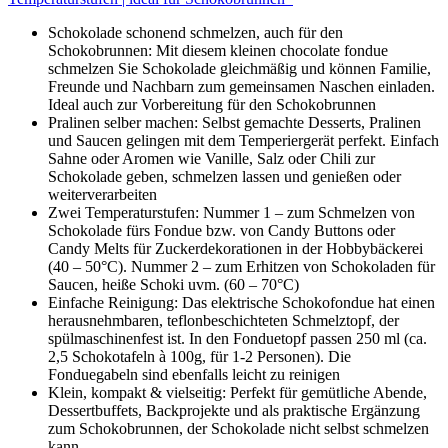
Schokolade schonend schmelzen, auch für den
Schokobrunnen: Mit diesem kleinen chocolate fondue
schmelzen Sie Schokolade gleichmäßig und können Familie,
Freunde und Nachbarn zum gemeinsamen Naschen einladen.
Ideal auch zur Vorbereitung für den Schokobrunnen
Pralinen selber machen: Selbst gemachte Desserts, Pralinen
und Saucen gelingen mit dem Temperiergerät perfekt. Einfach
Sahne oder Aromen wie Vanille, Salz oder Chili zur
Schokolade geben, schmelzen lassen und genießen oder
weiterverarbeiten
Zwei Temperaturstufen: Nummer 1 – zum Schmelzen von
Schokolade fürs Fondue bzw. von Candy Buttons oder
Candy Melts für Zuckerdekorationen in der Hobbybäckerei
(40 – 50°C). Nummer 2 – zum Erhitzen von Schokoladen für
Saucen, heiße Schoki uvm. (60 – 70°C)
Einfache Reinigung: Das elektrische Schokofondue hat einen
herausnehmbaren, teflonbeschichteten Schmelztopf, der
spülmaschinenfest ist. In den Fonduetopf passen 250 ml (ca.
2,5 Schokotafeln à 100g, für 1-2 Personen). Die
Fonduegabeln sind ebenfalls leicht zu reinigen
Klein, kompakt & vielseitig: Perfekt für gemütliche Abende,
Dessertbuffets, Backprojekte und als praktische Ergänzung
zum Schokobrunnen, der Schokolade nicht selbst schmelzen
kann.