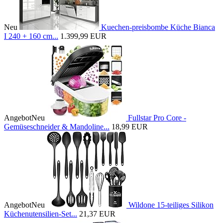
Neu
Kuechen-preisbombe Küche Bianca
I 240 + 160 cm...
1.399,99 EUR
Angebot
Neu
Fullstar Pro Core -
Gemüseschneider & Mandoline...
18,99 EUR
Angebot
Neu
Wildone 15-teiliges Silikon
Küchenutensilien-Set...
21,37 EUR