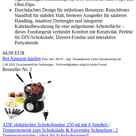
Obst-Dips.
Durchdachtes Design für müheloses Benutzen: Rutschfester
Standfuß für stabilen Halt, breiterer Ausgießer für sauberes
Handling, intuitiver Drehregler und integrierte
Kabelaufbewahrung für eine aufgeräumte Arbeitsfläche –
dieses Fonduegerät verbindet Komfort mit Kreativität. Perfekt
für DIY-Schokolade, Dessert-Fondue und interaktive
Partyabende.
44,99 EUR
Bei Amazon kaufen
Preis inkl. MwSt., zzgl. Versandkosten Letzte Aktualisierung am
2.08.2026
Zwischenzeitliche Änderungen / Nichtverfügbarkeit möglich (siehe Footer)
Bestseller Nr. 2
ADE elektrisches Schokofondue 250 ml mit 6 Spießen |
Temperiergerät zum Schokolade & Kuvertüre Schmelzen | 2
Temperaturstufen | ideal für Schokobrunnen*