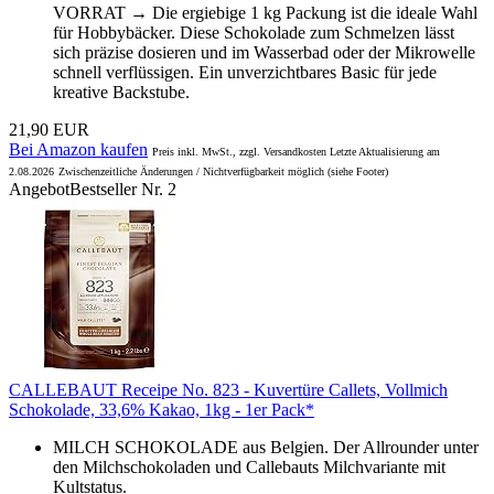
VORRAT → Die ergiebige 1 kg Packung ist die ideale Wahl
für Hobbybäcker. Diese Schokolade zum Schmelzen lässt
sich präzise dosieren und im Wasserbad oder der Mikrowelle
schnell verflüssigen. Ein unverzichtbares Basic für jede
kreative Backstube.
21,90 EUR
Bei Amazon kaufen
Preis inkl. MwSt., zzgl. Versandkosten Letzte Aktualisierung am
2.08.2026
Zwischenzeitliche Änderungen / Nichtverfügbarkeit möglich (siehe Footer)
Angebot
Bestseller Nr. 2
CALLEBAUT Receipe No. 823 - Kuvertüre Callets, Vollmich
Schokolade, 33,6% Kakao, 1kg - 1er Pack*
MILCH SCHOKOLADE aus Belgien. Der Allrounder unter
den Milchschokoladen und Callebauts Milchvariante mit
Kultstatus.