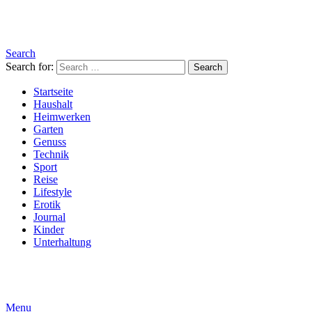
Search
Search for:
Search
Startseite
Haushalt
Heimwerken
Garten
Genuss
Technik
Sport
Reise
Lifestyle
Erotik
Journal
Kinder
Unterhaltung
Menu