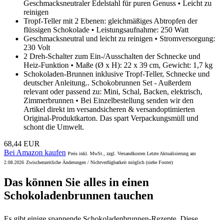
Geschmacksneutraler Edelstahl für puren Genuss • Leicht zu
reinigen
Tropf-Teller mit 2 Ebenen: gleichmäßiges Abtropfen der
flüssigen Schokolade • Leistungsaufnahme: 250 Watt
Geschmacksneutral und leicht zu reinigen • Stromversorgung:
230 Volt
2 Dreh-Schalter zum Ein-/Ausschalten der Schnecke und
Heiz-Funktion • Maße (Ø x H): 22 x 39 cm, Gewicht: 1,7 kg
Schokoladen-Brunnen inklusive Tropf-Teller, Schnecke und
deutscher Anleitung.. Schokobrunnen Set - Außerdem
relevant oder passend zu: Mini, Schal, Backen, elektrisch,
Zimmerbrunnen • Bei Einzelbestellung senden wir den
Artikel direkt im versandsicheren & versandoptimierten
Original-Produktkarton. Das spart Verpackungsmüll und
schont die Umwelt.
68,44 EUR
Bei Amazon kaufen
Preis inkl. MwSt., zzgl. Versandkosten Letzte Aktualisierung am
2.08.2026
Zwischenzeitliche Änderungen / Nichtverfügbarkeit möglich (siehe Footer)
Das können Sie alles in einen
Schokoladenbrunnen tauchen
Es gibt einige spannende Schokoladenbrunnen-Rezepte. Diese