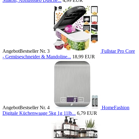
Silikon, Abflusssieb Dusche...
4,99 EUR
Angebot
Bestseller Nr. 3
Fullstar Pro Core
- Gemüseschneider & Mandoline...
18,99 EUR
Angebot
Bestseller Nr. 4
HomeFashion
Digitale Küchenwaage 5kg 1g 11lb...
6,79 EUR