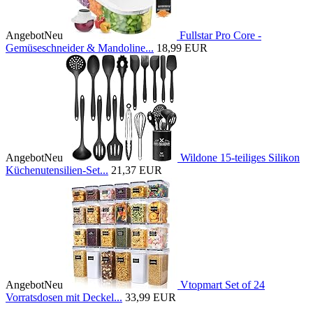
Angebot
Neu
Fullstar Pro Core -
Gemüseschneider & Mandoline...
18,99 EUR
Angebot
Neu
Wildone 15-teiliges Silikon
Küchenutensilien-Set...
21,37 EUR
Angebot
Neu
Vtopmart Set of 24
Vorratsdosen mit Deckel...
33,99 EUR