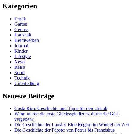
Kategorien
Erotik
Garten
Genuss
Haushalt
Heimwerken
Journal
Kinder
Lifestyle
News
Reise
Sport
Technik
Unterhaltung
Neueste Beiträge
Costa Rica: Geschichte und Tipps für den Urlaub
Wann wurde die erste Glücksspiellizenz durch die GGL
vergeben?
Die Geschichte der Lausitz: Eine Region im Wandel der Zeit
Die Geschichte der Päpste: von Petrus bis Franziskus