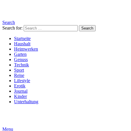
Search
Search for:
Search
Startseite
Haushalt
Heimwerken
Garten
Genuss
Technik
Sport
Reise
Lifestyle
Erotik
Journal
Kinder
Unterhaltung
Menu