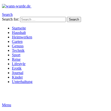
Search
Search for:
Search
Startseite
Haushalt
Heimwerken
Garten
Genuss
Technik
Sport
Reise
Lifestyle
Erotik
Journal
Kinder
Unterhaltung
Menu