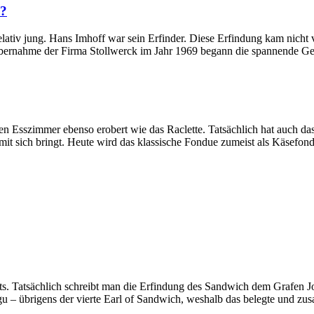
n?
ativ jung. Hans Imhoff war sein Erfinder. Diese Erfindung kam nicht v
bernahme der Firma Stollwerck im Jahr 1969 begann die spannende Ges
chen Esszimmer ebenso erobert wie das Raclette. Tatsächlich hat auch
it sich bringt. Heute wird das klassische Fondue zumeist als Käsefon
rts. Tatsächlich schreibt man die Erfindung des Sandwich dem Grafen J
u – übrigens der vierte Earl of Sandwich, weshalb das belegte und 