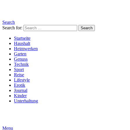
Search
Search for:
Search
Startseite
Haushalt
Heimwerken
Garten
Genuss
Technik
Sport
Reise
Lifestyle
Erotik
Journal
Kinder
Unterhaltung
Menu