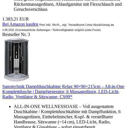
Rückenmassagedüsen, Ablaufgarnitur mit Flexschlauch und
Geruchsverschluss
1.383,21 EUR
Bei Amazon kaufen
Preis inkl. MwSt., zzgl. Versandkosten Letzte Aktualisierung am
5.08.2026
Zwischenzeitliche Änderungen / Nichtverfügbarkeit möglich (siehe Footer)
Bestseller Nr. 3
Sanotechnik Dampfduschkabine Relax 90×90×215cm – All-in-One
Komplettdusche | Dampfgenerator, 6 Massagedüsen, LED-Licht,
Radio, Ventilator & Sitzwanne, CS99*
ALL‑IN‑ONE WELLNESSOASE – Voll ausgestattete
Duschkabine / Komplettduschkabine mit Dampffunktion, 6
Massagedüsen, Einhebelmischer, Kopf‑ & verstellbarer
Handbrause, Sitzwanne (~14 cm), LED‑Licht, Radio,
Ventilator & Glasablage – sofort einsatzbereit