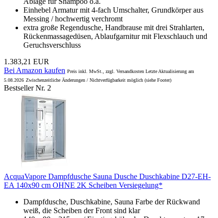
Ablage für Shampoo o.ä.
Einhebel Armatur mit 4-fach Umschalter, Grundkörper aus
Messing / hochwertig verchromt
extra große Regendusche, Handbrause mit drei Strahlarten,
Rückenmassagedüsen, Ablaufgarnitur mit Flexschlauch und
Geruchsverschluss
1.383,21 EUR
Bei Amazon kaufen
Preis inkl. MwSt., zzgl. Versandkosten Letzte Aktualisierung am
5.08.2026
Zwischenzeitliche Änderungen / Nichtverfügbarkeit möglich (siehe Footer)
Bestseller Nr. 2
AcquaVapore Dampfdusche Sauna Dusche Duschkabine D27-EH-
EA 140x90 cm OHNE 2K Scheiben Versiegelung*
Dampfdusche, Duschkabine, Sauna Farbe der Rückwand
weiß, die Scheiben der Front sind klar