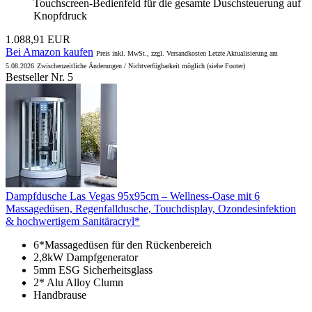
Touchscreen-Bedienfeld für die gesamte Duschsteuerung auf
Knopfdruck
1.088,91 EUR
Bei Amazon kaufen
Preis inkl. MwSt., zzgl. Versandkosten Letzte Aktualisierung am
5.08.2026
Zwischenzeitliche Änderungen / Nichtverfügbarkeit möglich (siehe Footer)
Bestseller Nr. 5
Dampfdusche Las Vegas 95x95cm – Wellness-Oase mit 6
Massagedüsen, Regenfalldusche, Touchdisplay, Ozondesinfektion
& hochwertigem Sanitäracryl*
6*Massagedüsen für den Rückenbereich
2,8kW Dampfgenerator
5mm ESG Sicherheitsglass
2* Alu Alloy Clumn
Handbrause