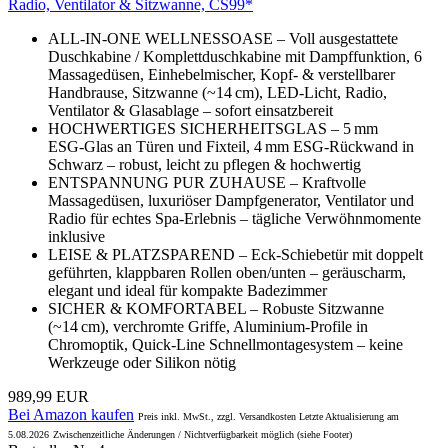
Radio, Ventilator & Sitzwanne, CS99*
ALL‑IN‑ONE WELLNESSOASE – Voll ausgestattete
Duschkabine / Komplettduschkabine mit Dampffunktion, 6
Massagedüsen, Einhebelmischer, Kopf‑ & verstellbarer
Handbrause, Sitzwanne (~14 cm), LED‑Licht, Radio,
Ventilator & Glasablage – sofort einsatzbereit
HOCHWERTIGES SICHERHEITSGLAS – 5 mm
ESG‑Glas an Türen und Fixteil, 4 mm ESG‑Rückwand in
Schwarz – robust, leicht zu pflegen & hochwertig
ENTSPANNUNG PUR ZUHAUSE – Kraftvolle
Massagedüsen, luxuriöser Dampfgenerator, Ventilator und
Radio für echtes Spa-Erlebnis – tägliche Verwöhnmomente
inklusive
LEISE & PLATZSPAREND – Eck-Schiebetür mit doppelt
geführten, klappbaren Rollen oben/unten – geräuscharm,
elegant und ideal für kompakte Badezimmer
SICHER & KOMFORTABEL – Robuste Sitzwanne
(~14 cm), verchromte Griffe, Aluminium‑Profile in
Chromoptik, Quick‑Line Schnellmontagesystem – keine
Werkzeuge oder Silikon nötig
989,99 EUR
Bei Amazon kaufen
Preis inkl. MwSt., zzgl. Versandkosten Letzte Aktualisierung am
5.08.2026
Zwischenzeitliche Änderungen / Nichtverfügbarkeit möglich (siehe Footer)