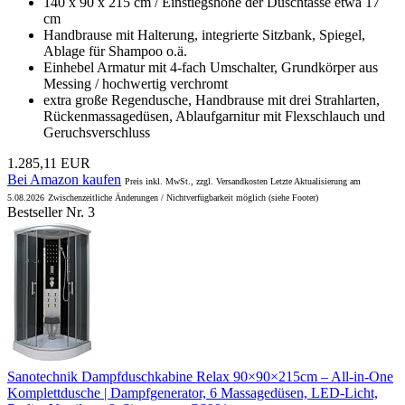
140 x 90 x 215 cm / Einstiegshöhe der Duschtasse etwa 17
cm
Handbrause mit Halterung, integrierte Sitzbank, Spiegel,
Ablage für Shampoo o.ä.
Einhebel Armatur mit 4-fach Umschalter, Grundkörper aus
Messing / hochwertig verchromt
extra große Regendusche, Handbrause mit drei Strahlarten,
Rückenmassagedüsen, Ablaufgarnitur mit Flexschlauch und
Geruchsverschluss
1.285,11 EUR
Bei Amazon kaufen
Preis inkl. MwSt., zzgl. Versandkosten Letzte Aktualisierung am
5.08.2026
Zwischenzeitliche Änderungen / Nichtverfügbarkeit möglich (siehe Footer)
Bestseller Nr. 3
Sanotechnik Dampfduschkabine Relax 90×90×215cm – All-in-One
Komplettdusche | Dampfgenerator, 6 Massagedüsen, LED-Licht,