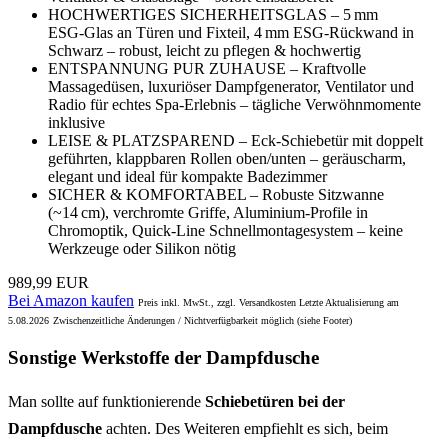
HOCHWERTIGES SICHERHEITSGLAS – 5 mm
ESG‑Glas an Türen und Fixteil, 4 mm ESG‑Rückwand in
Schwarz – robust, leicht zu pflegen & hochwertig
ENTSPANNUNG PUR ZUHAUSE – Kraftvolle
Massagedüsen, luxuriöser Dampfgenerator, Ventilator und
Radio für echtes Spa-Erlebnis – tägliche Verwöhnmomente
inklusive
LEISE & PLATZSPAREND – Eck-Schiebetür mit doppelt
geführten, klappbaren Rollen oben/unten – geräuscharm,
elegant und ideal für kompakte Badezimmer
SICHER & KOMFORTABEL – Robuste Sitzwanne
(~14 cm), verchromte Griffe, Aluminium‑Profile in
Chromoptik, Quick‑Line Schnellmontagesystem – keine
Werkzeuge oder Silikon nötig
989,99 EUR
Bei Amazon kaufen
Preis inkl. MwSt., zzgl. Versandkosten Letzte Aktualisierung am
5.08.2026
Zwischenzeitliche Änderungen / Nichtverfügbarkeit möglich (siehe Footer)
Sonstige Werkstoffe der Dampfdusche
Man sollte auf funktionierende
Schiebetüren bei der
Dampfdusche
achten. Des Weiteren empfiehlt es sich, beim