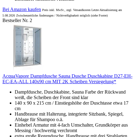
Bei Amazon kaufen
Preis inkl. MwSt., zzgl. Versandkosten Letzte Aktualisierung am
5.08.2026
Zwischenzeitliche Änderungen / Nichtverfügbarkeit möglich (siehe Footer)
Bestseller Nr. 2
AcquaVapore Dampfdusche Sauna Dusche Duschkabine D27-EH-
EC-EA-ALL 140x90 cm MIT 2K Scheiben Versiegelung*
Dampfdusche, Duschkabine, Sauna Farbe der Rückwand
weiß, die Scheiben der Front sind klar
140 x 90 x 215 cm / Einstiegshöhe der Duschtasse etwa 17
cm
Handbrause mit Halterung, integrierte Sitzbank, Spiegel,
Ablage für Shampoo o.ä.
Einhebel Armatur mit 4-fach Umschalter, Grundkörper aus
Messing / hochwertig verchromt
extra große Regendusche, Handbrause mit drei Strahlarten,