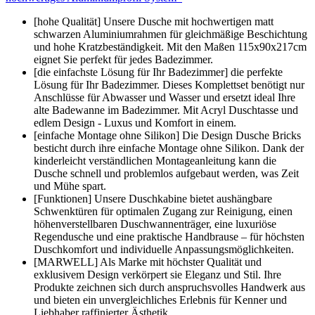
[hohe Qualität] Unsere Dusche mit hochwertigen matt
schwarzen Aluminiumrahmen für gleichmäßige Beschichtung
und hohe Kratzbeständigkeit. Mit den Maßen 115x90x217cm
eignet Sie perfekt für jedes Badezimmer.
[die einfachste Lösung für Ihr Badezimmer] die perfekte
Lösung für Ihr Badezimmer. Dieses Komplettset benötigt nur
Anschlüsse für Abwasser und Wasser und ersetzt ideal Ihre
alte Badewanne im Badezimmer. Mit Acryl Duschtasse und
edlem Design - Luxus und Komfort in einem.
[einfache Montage ohne Silikon] Die Design Dusche Bricks
besticht durch ihre einfache Montage ohne Silikon. Dank der
kinderleicht verständlichen Montageanleitung kann die
Dusche schnell und problemlos aufgebaut werden, was Zeit
und Mühe spart.
[Funktionen] Unsere Duschkabine bietet aushängbare
Schwenktüren für optimalen Zugang zur Reinigung, einen
höhenverstellbaren Duschwannenträger, eine luxuriöse
Regendusche und eine praktische Handbrause – für höchsten
Duschkomfort und individuelle Anpassungsmöglichkeiten.
[MARWELL] Als Marke mit höchster Qualität und
exklusivem Design verkörpert sie Eleganz und Stil. Ihre
Produkte zeichnen sich durch anspruchsvolles Handwerk aus
und bieten ein unvergleichliches Erlebnis für Kenner und
Liebhaber raffinierter Ästhetik.