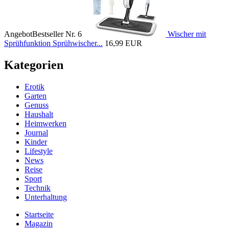
Angebot
Bestseller Nr. 6
Wischer mit
Sprühfunktion Sprühwischer...
16,99 EUR
Kategorien
Erotik
Garten
Genuss
Haushalt
Heimwerken
Journal
Kinder
Lifestyle
News
Reise
Sport
Technik
Unterhaltung
Startseite
Magazin