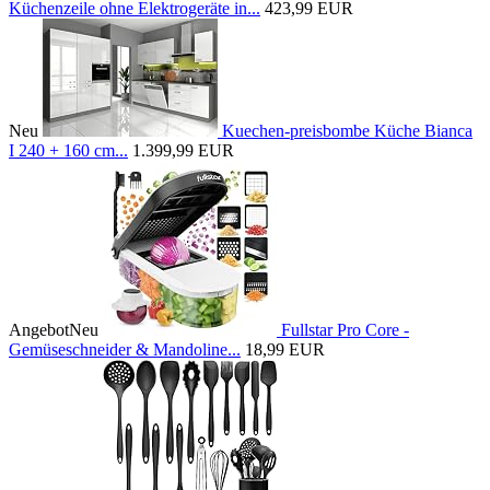
Küchenzeile ohne Elektrogeräte in...
423,99 EUR
Neu
Kuechen-preisbombe Küche Bianca
I 240 + 160 cm...
1.399,99 EUR
Angebot
Neu
Fullstar Pro Core -
Gemüseschneider & Mandoline...
18,99 EUR