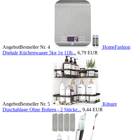
Angebot
Bestseller Nr. 4
HomeFashion
Digitale Küchenwaage 5kg 1g 11lb...
6,79 EUR
Angebot
Bestseller Nr. 5
Kitsure
Duschablage Ohne Bohren - 2 Stücke...
9,44 EUR