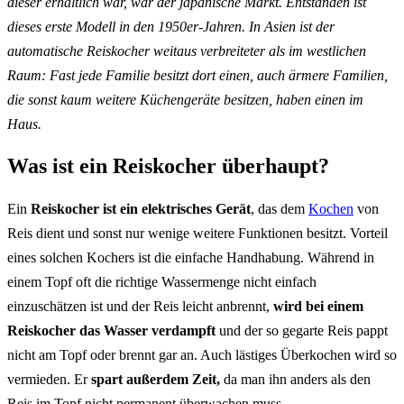
dieser erhältlich war, war der japanische Markt. Entstanden ist
dieses erste Modell in den 1950er-Jahren. In Asien ist der
automatische Reiskocher weitaus verbreiteter als im westlichen
Raum: Fast jede Familie besitzt dort einen, auch ärmere Familien,
die sonst kaum weitere Küchengeräte besitzen, haben einen im
Haus.
Was ist ein Reiskocher überhaupt?
Ein
Reiskocher ist ein elektrisches Gerät
, das dem
Kochen
von
Reis dient und sonst nur wenige weitere Funktionen besitzt. Vorteil
eines solchen Kochers ist die einfache Handhabung. Während in
einem Topf oft die richtige Wassermenge nicht einfach
einzuschätzen ist und der Reis leicht anbrennt,
wird bei einem
Reiskocher das Wasser verdampft
und der so gegarte Reis pappt
nicht am Topf oder brennt gar an. Auch lästiges Überkochen wird so
vermieden. Er
spart außerdem Zeit,
da man ihn anders als den
Reis im Topf nicht permanent überwachen muss.