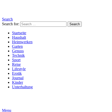
Search
Search for:
Search
Startseite
Haushalt
Heimwerken
Garten
Genuss
Technik
Sport
Reise
Lifestyle
Erotik
Journal
Kinder
Unterhaltung
Menu