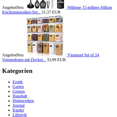
Angebot
Neu
Wildone 15-teiliges Silikon
Küchenutensilien-Set...
21,37 EUR
Angebot
Neu
Vtopmart Set of 24
Vorratsdosen mit Deckel...
33,99 EUR
Kategorien
Erotik
Garten
Genuss
Haushalt
Heimwerken
Journal
Kinder
Lifestyle